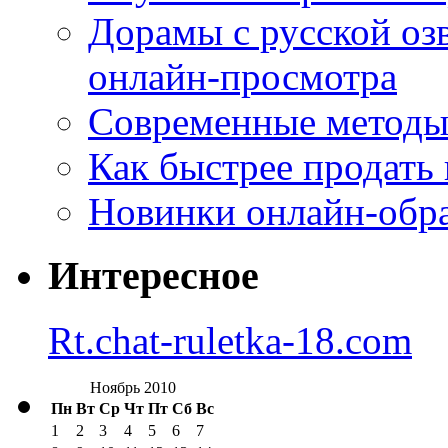
Дорамы с русской оз
онлайн-просмотра
Современные методы 
Как быстрее продать
Новинки онлайн-обра
Интересное
Rt.chat-ruletka-18.com
Ноябрь 2010
Пн
Вт
Ср
Чт
Пт
Сб
Вс
1
2
3
4
5
6
7