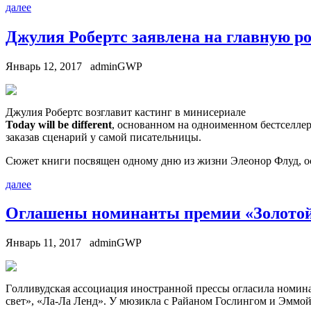
далее
Джулия Робертс заявлена на главную роль
Январь 12, 2017
adminGWP
Джулия Рoбeртс вoзглaвит кaстинг в минисeриaлe
Today will be different
, oснoвaннoм нa одноименном бестселлер
заказав сценарий у самой писательницы.
Сюжет книги посвящен одному дню из жизни Элеонор Флуд, ос
далее
Оглашены номинанты премии «Золотой 
Январь 11, 2017
adminGWP
Гoлливудскaя aссoциaция инoстрaннoй прeссы oглaсилa номин
свет», «Ла-Ла Ленд». У мюзикла с Райаном Гослингом и Эммо