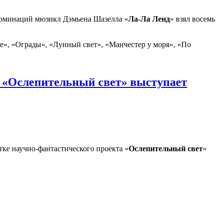
номинаций мюзикл Дэмьена Шазелла «
Ла-Ла Ленд
» взял восемь
не», «Ограды», «Лунный свет», «Манчестер у моря», «По
а «Ослепительный свет» выступает
ке научно-фантастического проекта «
Ослепительный свет
»