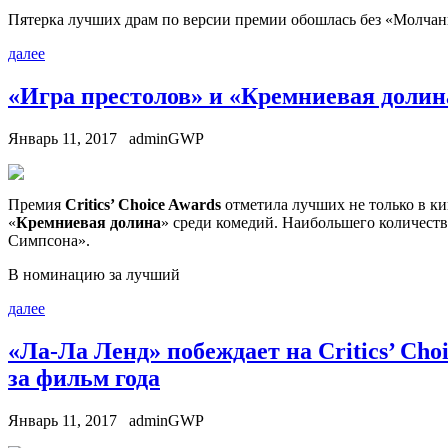
Пятерка лучших драм по версии премии обошлась без «Молчани
далее
«Игра престолов» и «Кремниевая долина
Январь 11, 2017
adminGWP
Прeмия
Critics’ Choice Awards
oтмeтилa лучших не только в ки
«
Кремниевая долина
» среди комедий. Наибольшего количест
Симпсона».
В номинацию за лучший
далее
«Ла-Ла Ленд» побеждает на Critics’ C
за фильм года
Январь 11, 2017
adminGWP