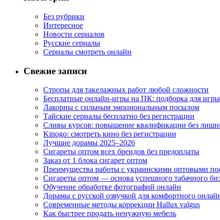
Без рубрики
Интересное
Новости сериалов
Русские сериалы
Сериалы смотреть онлайн
Свежие записи
Стропы для такелажных работ любой сложности
Бесплатные онлайн-игры на ПК: подборка для игры
Лакорны с сильным эмоциональным посылом
Тайские сериалы бесплатно без регистрации
Сливы курсов: повышение квалификации без лишн
Kinogo: смотреть кино без регистрации
Лучшие дорамы 2025–2026
Сигареты оптом всех брендов без предоплаты
Заказ от 1 блока сигарет оптом
Преимущества работы с украинскими оптовыми п
Сигареты оптом — основа успешного табачного би
Обучение обработке фотографий онлайн
Дорамы с русской озвучкой для комфортного онлай
Современные методы коррекции Hallux valgus
Как быстрее продать ненужную мебель