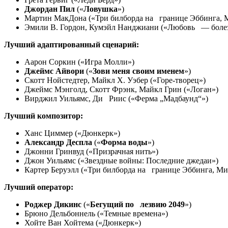
Джордан Пил
(«
Ловушка
»)
Мартин МакДона («Три билборда на границе Эббинга, 
Эмили В. Гордон, Кумэйл Нанджиани («Любовь — боле
Лучший адаптированный сценарий:
Аарон Соркин («Игра Молли»)
Джеймс Айвори
(«
Зови меня своим именем
»)
Скотт Нойстедтер, Майкл Х. Уэбер («Горе-творец»)
Джеймс Мэнголд, Скотт Фрэнк, Майкл Грин («Логан»)
Вирджил Уильямс, Ди Риис («Ферма „Мадбаунд“»)
Лучший композитор:
Ханс Циммер («Дюнкерк»)
Александр Деспла
(«
Форма воды
»)
Джонни Гринвуд («Призрачная нить»)
Джон Уильямс («Звездные войны: Последние джедаи»)
Картер Беруэлл («Три билборда на границе Эббинга, Ми
Лучший оператор:
Роджер Дикинс
(«
Бегущий по лезвию 2049
»)
Брюно Дельбоннель («Темные времена»)
Хойте Ван Хойтема («Дюнкерк»)