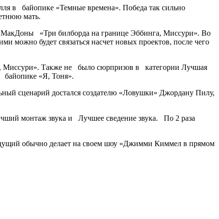
лля в байопике «Темные времена». Победа так сильно
летнюю мать.
а МакДоны «Три билборда на границе Эббинга, Миссури». Во
ими можно будет связаться насчет новых проектов, после чего
а, Миссури». Также не было сюрпризов в категории Лучшая
 байопике «Я, Тоня».
ьный сценарий достался создателю «Ловушки» Джордану Пилу,
чший монтаж звука и Лучшее сведение звука. По 2 раза
ведущий обычно делает на своем шоу «Джимми Киммел в прямом