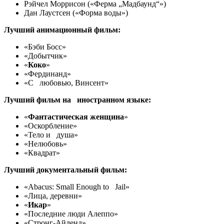
Рэйчел Моррисон («Ферма „Мадбаунд“»)
Дан Лаустсен («Форма воды»)
Лучший анимационный фильм:
«Бэби Босс»
«Добытчик»
«
Коко
»
«Фердинанд»
«С любовью, Винсент»
Лучший фильм на иностранном языке:
«
Фантастическая женщина
»
«Оскорбление»
«Тело и душа»
«Нелюбовь»
«Квадрат»
Лучший документальный фильм:
«Abacus: Small Enough to Jail»
«Лица, деревни»
«
Икар
»
«Последние люди Алеппо»
«Стронг-Айленд»