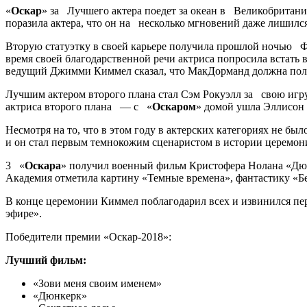
«
Оскар
» за Лучшего актера поедет за океан в Великобритан
поразила актера, что он на несколько мгновений даже лишился
Вторую статуэтку в своей карьере получила прошлой ночью 
время своей благодарственной речи актриса попросила встать в
ведущий Джимми Киммел сказал, что МакДорманд должна полу
Лучшим актером второго плана стал Сэм Рокуэлл за свою иг
актриса второго плана — с «
Оскаром
» домой ушла Эллисон
Несмотря на то, что в этом году в актерских категориях не б
и он стал первым темнокожим сценаристом в истории церемони
3 «
Оскара
» получил военный фильм Кристофера Нолана «Дюн
Академия отметила картину «Темные времена», фантастику «Б
В конце церемонии Киммел поблагодарил всех и извинился пер
эфире».
Победители премии «Оскар-2018»:
Лучший фильм:
«Зови меня своим именем»
«Дюнкерк»