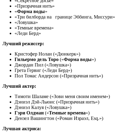
«Секретное досье»
«Призрачная нить»
«
Форма воды
»
«Три билборда на границе Эббинга, Миссури»
«Ловушка»
«Темные времена»
«Леди Берд»
Лучший режиссер:
Кристофер Нолан («Дюнкерк»)
Гильермо дель Торо
(«
Форма воды
»)
Джордан Пил («Ловушка»)
Грета Гервиг («Леди Берд»)
Пол Томас Андерсон («Призрачная нить»)
Лучший актер:
Тимоти Шаламе («Зови меня своим именем»)
Дэниэл Дэй-Льюис («Призрачная нить»)
Дэниэл Калуя («Ловушка»)
Гэри Олдман
(«
Темные времена
»)
Дензел Вашингтон («Роман Израэл, Esq.»)
Лучшая актриса: