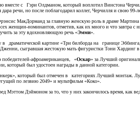
ию вместе с Гэри Олдманом, который воплотил Винстона Черчи
 дара речи, но после поблагодарил коллег, Черчилля и свою 99-
Фрэнсис МакДорманд за главную женскую роль в драме Мартин
сех женщин-номинантов, отметив, как их много и что завтра с н
чить за эту вдохновляющую речь «
Эмми
».
ру в драматической картине «Три билборда на границе Эббинг
 Дженни, сыгравшая жестокую мать фигуристки Тони Хардинг в
ыло победителей-афроамериканцев, «
Оскар
» за Лучший оригинал
и, который был удостоен награды в данной категории.
керк», который был отмечен в категориях Лучший монтаж. Лу
егущий по лезвию 2049» и мультфильм «Коко».
ед Мэттом Дэймоном за то, что у них закончилось время, как 