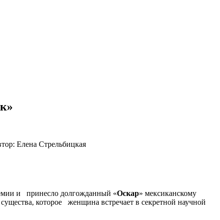
рк»
втор: Елена Стрельбицкая
демии
и принесло долгожданный «
Оскар
» мексиканскому
существа, которое женщина встречает в секретной научной