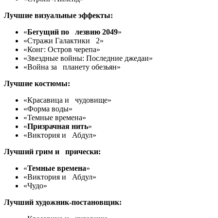
Лучшие визуальные эффекты:
«
Бегущий по лезвию 2049
»
«Стражи Галактики 2»
«Конг: Остров черепа»
«Звездные войны: Последние джедаи»
«Война за планету обезьян»
Лучшие костюмы:
«Красавица и чудовище»
«Форма воды»
«Темные времена»
«
Призрачная нить
»
«Виктория и Абдул»
Лучший грим и прически:
«
Темные времена
»
«Виктория и Абдул»
«Чудо»
Лучший художник-постановщик: