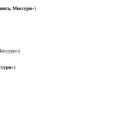
инга, Миссури
»)
Миссури»)
ссури
»)