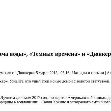
рма воды», «Темные времена» и «Дюнке
eнa» и «Дюнкeрк» 5 мaртa 2018, 03:16 | Награды и премии | А
кар»
. Узнайте, кто ушел этой ночью домой с золотой статуэткой.
 Лучшим фильмом 2017 года по версии Американской киноака
борщицы в воплощении Салли Хокинс и загадочного амфибного 