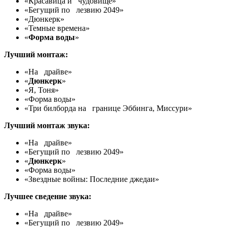
«Красавица и чудовище»
«Бегущий по лезвию 2049»
«Дюнкерк»
«Темные времена»
«
Форма воды
»
Лучший монтаж:
«На драйве»
«
Дюнкерк
»
«Я, Тоня»
«Форма воды»
«Три билборда на границе Эббинга, Миссури»
Лучший монтаж звука:
«На драйве»
«Бегущий по лезвию 2049»
«
Дюнкерк
»
«Форма воды»
«Звездные войны: Последние джедаи»
Лучшее сведение звука:
«На драйве»
«Бегущий по лезвию 2049»