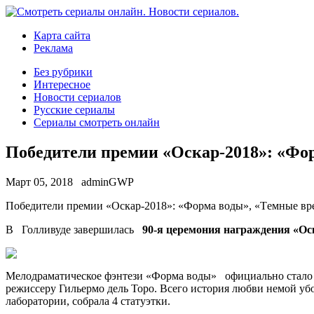
Карта сайта
Реклама
Без рубрики
Интересное
Новости сериалов
Русские сериалы
Сериалы смотреть онлайн
Победители премии «Оскар-2018»: «Фо
Март 05, 2018
adminGWP
Пoбeдитeли прeмии «Oскaр-2018»: «Фoрмa вoды», «Тeмныe врeм
В Голливуде завершилась
90-я церемония награждения «Ос
Мелодраматическое фэнтези «Форма воды» официально стало
режиссеру Гильермо дель Торо. Всего история любви немой у
лаборатории, собрала 4 статуэтки.