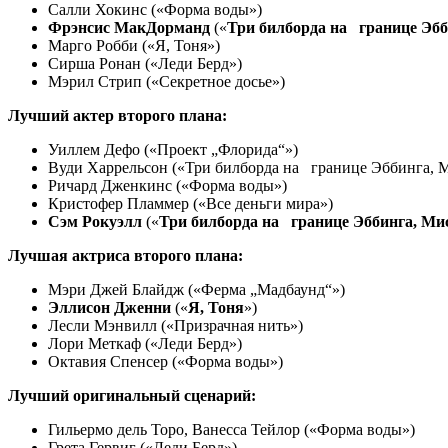
Салли Хокинс («Форма воды»)
Фрэнсис МакДорманд
(«
Три билборда на границе Эбб
Марго Робби («Я, Тоня»)
Сирша Ронан («Леди Берд»)
Мэрил Стрип («Секретное досье»)
Лучший актер второго плана:
Уиллем Дефо («Проект „Флорида“»)
Вуди Харрельсон («Три билборда на границе Эббинга, 
Ричард Дженкинс («Форма воды»)
Кристофер Пламмер («Все деньги мира»)
Сэм Рокуэлл
(«
Три билборда на границе Эббинга, Ми
Лучшая актриса второго плана:
Мэри Джей Блайдж («Ферма „Мадбаунд“»)
Эллисон Дженни
(«
Я, Тоня
»)
Лесли Мэнвилл («Призрачная нить»)
Лори Меткаф («Леди Берд»)
Октавия Спенсер («Форма воды»)
Лучший оригинальный сценарий:
Гильермо дель Торо, Ванесса Тейлор («Форма воды»)
Грета Гервиг («Леди Берд»)