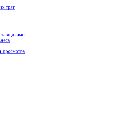
их трат
оставщиками
знеса
н-просмотра