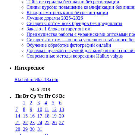
Тайские сериалы бесплатно без регистрации
Сливы курсов: повышение квалификации без лишн
Kinogo: смотреть кино без регистрации
Лучшие дорамы 2025–2026
Сигареты оптом всех брендов без предоплаты
Заказ от 1 блока сигарет оптом
Преимущества работы с украинскими оптовыми п
Сигареты оптом — основа успешного табачного би
Обучение обработке фотографий онлайн
Дорамы с русской озвучкой для комфортного онлай
Современные методы коррекции Hallux valgus
Интересное
Rt.chat-ruletka-18.com
Май 2018
Пн
Вт
Ср
Чт
Пт
Сб
Вс
1
2
3
4
5
6
7
8
9
10
11
12
13
14
15
16
17
18
19
20
21
22
23
24
25
26
27
28
29
30
31