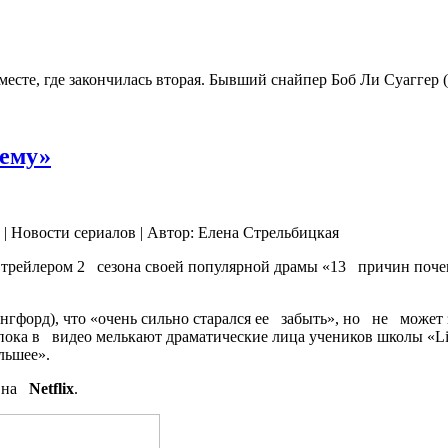
м месте, где закончилась вторая. Бывший снайпер Боб Ли Суаггер
чему»
 | Новости сериалов | Автор: Елена Стрельбицкая
рейлером 2 сезона своей популярной драмы «13 причин почем
нгфорд), что «очень сильно старался ее забыть», но не може
пока в видео мелькают драматические лица учеников школы «Lib
льшее».
у на
Netflix
.