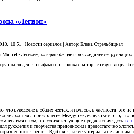
езона «Легион»
018, 18:51 | Новости сериалов | Автор: Елена Стрельбицкая
от
Marvel
«Легион», которая обещает «воссоединение, руйнацию
группы людей с сейфами на головах, которые сидят вокруг бо
о, что рукоделие в общих чертах, и пэчворк в частности, это не
 многие люди на личном опыте. Между тем, вследствие того, что
сомневаться в том, что соответствующие предложения здесь
ткан
ля рукоделия и творчества преподносила предостаточно хлопот. 
коризненного качества. Вдобавок, такие материалы не лишним 