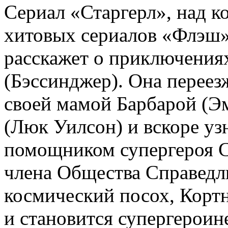
Сериал «Старгерл», над к
хитовых сериалов «Флэш
расскажет о приключени
(Бэссинджер). Она
переез
своей мамой Барбарой (Э
(Люк Уилсон) и вскоре узн
помощником супергероя С
члена Общества Справедл
космический посох, Корт
и становится супергероин