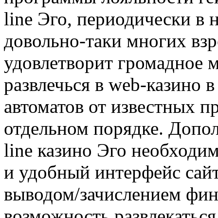
line Эго, периодически в
довольно-таки многих взр
удовлетворит громадное м
развлечься в web-казино 
автоматов от известных п
отдельном порядке. Допол
line казино Эго необходи
и удобный интерфейс сайт
выводом/зачислением фин
возможность развлекаться