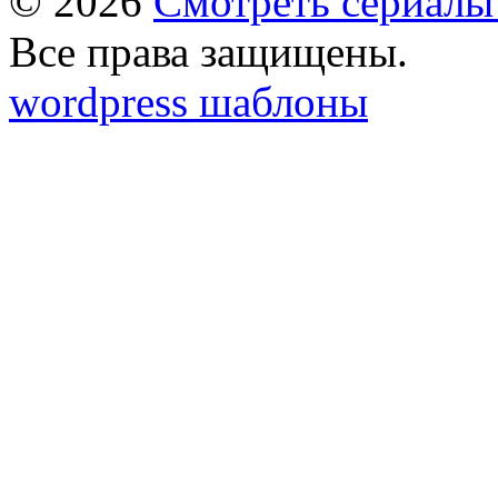
© 2026
Смотреть сериалы
Все права защищены.
wordpress шаблоны