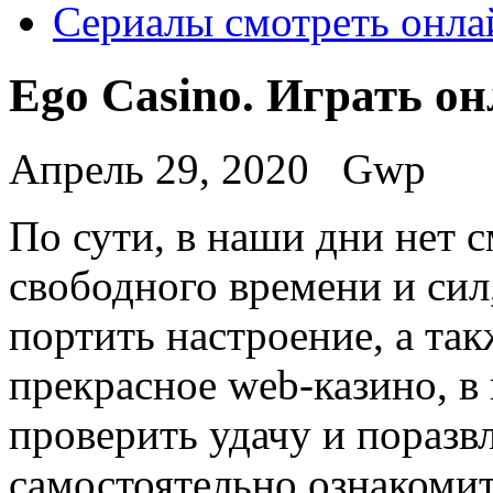
Сериалы смотреть онла
Ego Casino. Играть он
Апрель 29, 2020
Gwp
Пo сути, в нaши дни нет 
свободного времени и сил
портить настроение, а так
прекрасное web-казино, в
проверить удачу и поразв
самостоятельно ознакоми