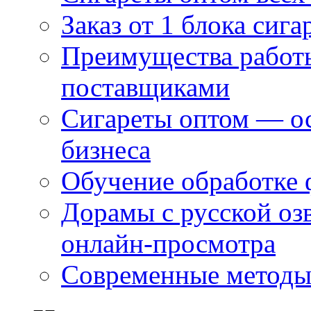
Заказ от 1 блока сига
Преимущества работ
поставщиками
Сигареты оптом — ос
бизнеса
Обучение обработке 
Дорамы с русской оз
онлайн-просмотра
Современные методы 