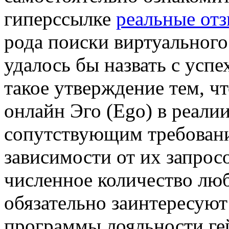
гиперссылке
реальные отз
рода поиски виртуального
удалось бы назвать с усп
такое утверждение тем, ч
онлайн Эго (Ego) в реали
сопутствующим требован
зависимости от их запрос
численное количество люб
обязательно заинтересуют
программы лояльности гей