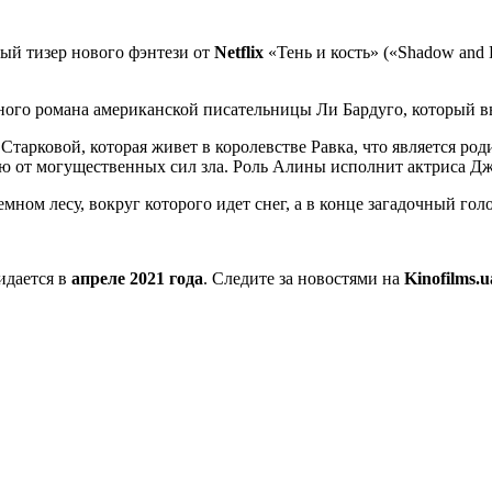
вый тизер нового фэнтези от
Netflix
«Тень и
кость» («Shadow and 
ного романа американской писательницы Ли Бардуго, который вы
Старковой, которая живет в королевстве Равка, что является ро
ю от могущественных сил зла. Роль Алины исполнит актриса Д
ном лесу, вокруг которого идет снег, а в конце загадочный голо
идается в
апреле 2021 года
. Следите за новостями на
Kinofilms.u