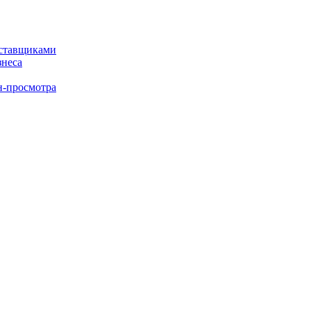
оставщиками
знеса
н-просмотра