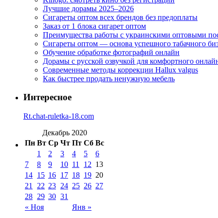
Лучшие дорамы 2025–2026
Сигареты оптом всех брендов без предоплаты
Заказ от 1 блока сигарет оптом
Преимущества работы с украинскими оптовыми п
Сигареты оптом — основа успешного табачного би
Обучение обработке фотографий онлайн
Дорамы с русской озвучкой для комфортного онлай
Современные методы коррекции Hallux valgus
Как быстрее продать ненужную мебель
Интересное
Rt.chat-ruletka-18.com
Декабрь 2020
Пн
Вт
Ср
Чт
Пт
Сб
Вс
1
2
3
4
5
6
7
8
9
10
11
12
13
14
15
16
17
18
19
20
21
22
23
24
25
26
27
28
29
30
31
« Ноя
Янв »