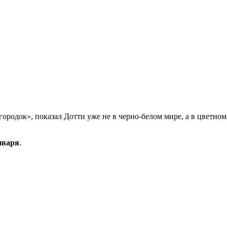
одок», показал Дотти уже не в черно-белом мире, а в цветном, 
нваря
.