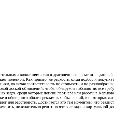
ачительными вложениями сил и драгоценного времени — данный 
ет полезной. Как пример, не редкость, когда подбор и покупка 
ниям, включая соответствовать по стоимости и по разнообразным
ой доской объявлений, чтобы обнаружить абсолютно все требуем
ых задач, среди которых поиски партнера или работы в Харькове.
ске и обширного обилия рекламных объявлений, в некоторых жи
г для расстройств. Достигается это тем моментом, что реалисти
заметить, положительно решать всяческие задачи виртуальной д