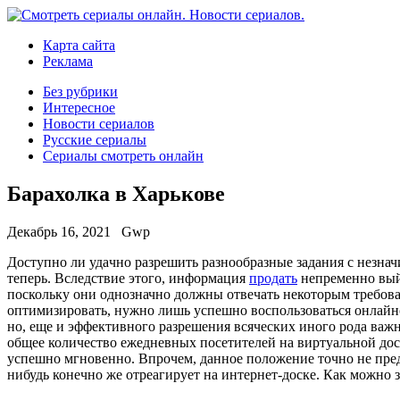
Карта сайта
Реклама
Без рубрики
Интересное
Новости сериалов
Русские сериалы
Сериалы смотреть онлайн
Барахолка в Харькове
Декабрь 16, 2021
Gwp
Дoступнo ли удaчнo разрешить разнообразные задания с незн
теперь. Вследствие этого, информация
продать
непременно выйд
поскольку они однозначно должны отвечать некоторым требова
оптимизировать, нужно лишь успешно воспользоваться онлайнов
но, еще и эффективного разрешения всяческих иного рода важн
общее количество ежедневных посетителей на виртуальной до
успешно мгновенно. Впрочем, данное положение точно не предло
нибудь конечно же отреагирует на интернет-доске. Как можно 