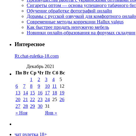
Сигареты оптом — основа успешного табачного би
Обучение обработке фотографий онлайн
Дорамы с русской озвучкой для комфортного онлай
Современные методы коррекции Hallux valgus
Как быстрее продать ненужную мебель
Новинки онлайн-образования на форумах складчин
Интересное
Rt.chat-ruletka-18.com
Декабрь 2021
Пн
Вт
Ср
Чт
Пт
Сб
Вс
1
2
3
4
5
6
7
8
9
10
11
12
13
14
15
16
17
18
19
20
21
22
23
24
25
26
27
28
29
30
31
« Ноя
Янв »
чат рулетка 18+