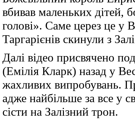
вбивав маленьких дітей, б
голові». Саме церез це у В
Таргарієнів скинули з Зал
Далі відео присвячено по
(Емілія Кларк) назад у Ве
жахливих випробувань. Пр
адже найбільше за все у с
сісти на Залізний трон.