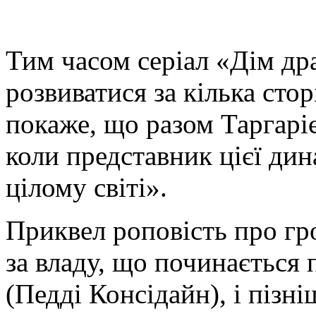
Тим часом серіал «Дім дра
розвиватися за кілька сто
покаже, що разом Таргарі
коли представник цієї дин
цілому світі».
Приквел роповість про гр
за владу, що починається п
(Педді Консідайн), і пізн