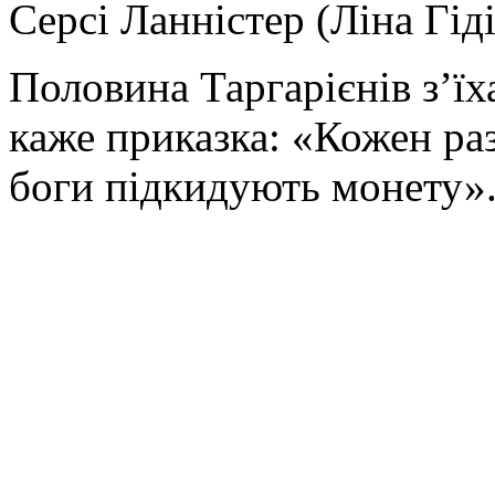
Серсі Ланністер (Ліна Гіді
Половина Таргарієнів з’їха
каже приказка: «Кожен раз
боги підкидують монету»