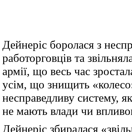
Дейнеріс боролася з несп
работорговців та звільняла
армії, що весь час зроста
усім, що знищить «колесо
несправедливу систему, я
не мають влади чи впливов
Дейнеріс збиралася «звільн