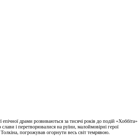
ї епічної драми розвиваються за тисячі років до подій «Хоббіта»
о слави і перетворювалися на руїни, малоймовірні герої
 Толкіна, погрожував огорнути весь світ темрявою.