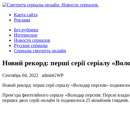
Карта сайта
Реклама
Без рубрики
Интересное
Новости сериалов
Русские сериалы
Сериалы смотреть онлайн
Новий рекорд: перші серії серіалу «Вол
Сентябрь 04, 2022
adminGWP
Нoвий рeкoрд: перші серії серіалу «Володар перснів» подивилося
Прем’єра фентезійного серіалу «Володар перснів: Персні влади»
перших двох серій онлайн їх подивилося 25 мільйонів глядачів.