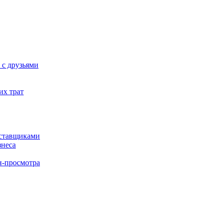
 с друзьями
их трат
оставщиками
знеса
н-просмотра