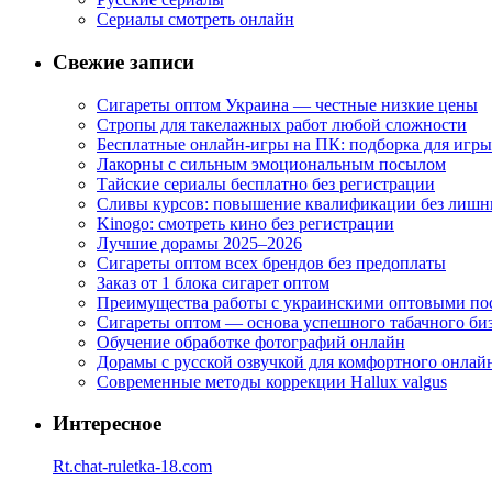
Сериалы смотреть онлайн
Свежие записи
Сигареты оптом Украина — честные низкие цены
Стропы для такелажных работ любой сложности
Бесплатные онлайн-игры на ПК: подборка для игры
Лакорны с сильным эмоциональным посылом
Тайские сериалы бесплатно без регистрации
Сливы курсов: повышение квалификации без лишн
Kinogo: смотреть кино без регистрации
Лучшие дорамы 2025–2026
Сигареты оптом всех брендов без предоплаты
Заказ от 1 блока сигарет оптом
Преимущества работы с украинскими оптовыми п
Сигареты оптом — основа успешного табачного би
Обучение обработке фотографий онлайн
Дорамы с русской озвучкой для комфортного онлай
Современные методы коррекции Hallux valgus
Интересное
Rt.chat-ruletka-18.com