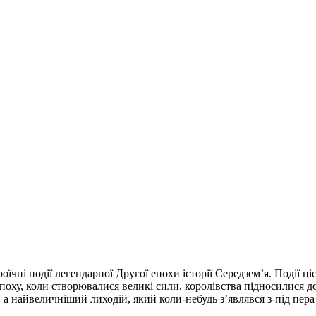
їчні події легендарної Другої епохи історії Середзем’я. Події ціє
 епоху, коли створювалися великі сили, королівства підносилися д
а найвеличніший лиходій, який коли-небудь з’являвся з-під пера