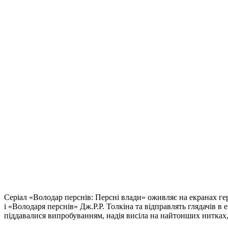
Серіал «Володар перснів: Персні влади» оживляє на екранах геро
і «Володаря перснів» Дж.Р.Р. Толкіна та відправлять глядачів в
піддавалися випробуванням, надія висіла на найтонших нитках, 