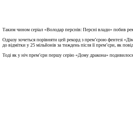
Таким чином серіал
«Володар перснів: Персні влади» побив р
Одразу хочеться порівняти цей рекорд з прем’єрою фентезі «Дім
до відмітки у 25 мільйонів за тиждень після її прем’єри, як пов
Тоді як у ніч прем’єри першу серію «Дому дракона» подивилося 