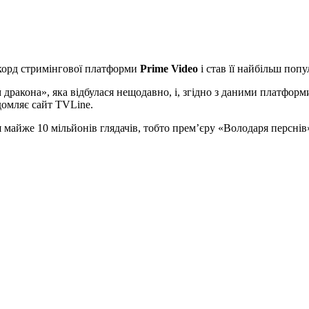
екорд стримінгової платформи
Prime Video
і став її найбільш поп
 дракона», яка відбулася нещодавно, і, згідно з даними платфор
ідомляє сайт TVLine.
майже 10 мільйонів глядачів, тобто прем’єру «Володаря перснів»