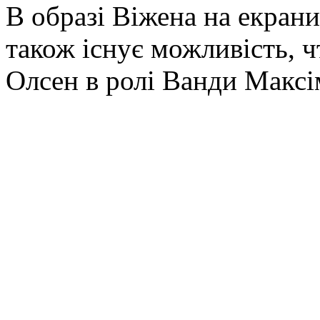
В образі Віжена на екрани
також існує можливість, чт
Олсен в ролі Ванди Максі