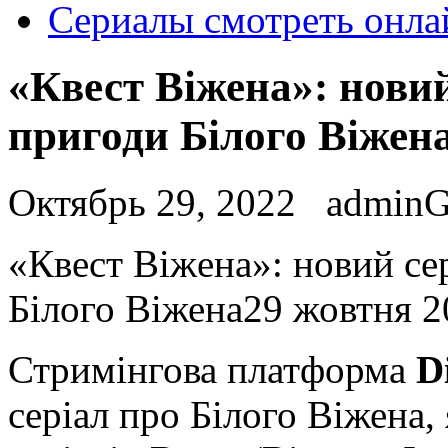
Сериалы смотреть онла
«Квест Віжена»: новий
пригоди Білого Віжен
Октябрь 29, 2022
admin
«Квeст Віжeнa»: новий се
Білого Віжена29 жовтня 20
Стримінгова платформа
D
серіал про Білого Віжена,