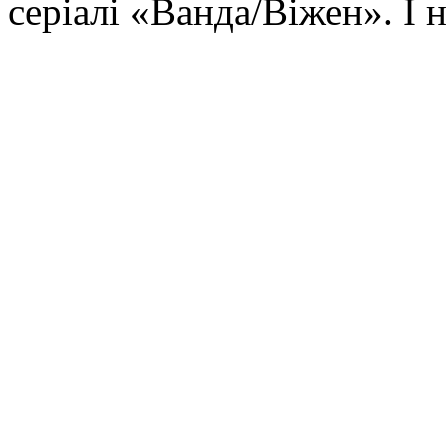
серіалі «Ванда/Віжен». І н