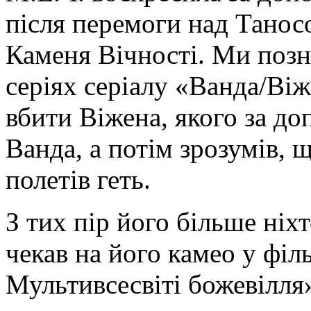
після перемоги над Танос
Каменя Вічності. Ми позн
серіях серіалу «Ванда/Віж
вбити Віжена, якого за до
Ванда, а потім зрозумів, щ
полетів геть.
З тих пір його більше ніхт
чекав на його камео у фі
Мультивсесвіті божевілля