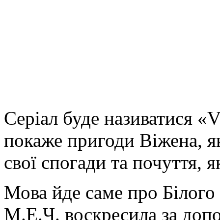
Серіал буде називатися «V
покаже пригоди Віжена, я
свої спогади
та почуття, я
Мова йде саме про Білого 
М.Е.Ч. воскресила за доп