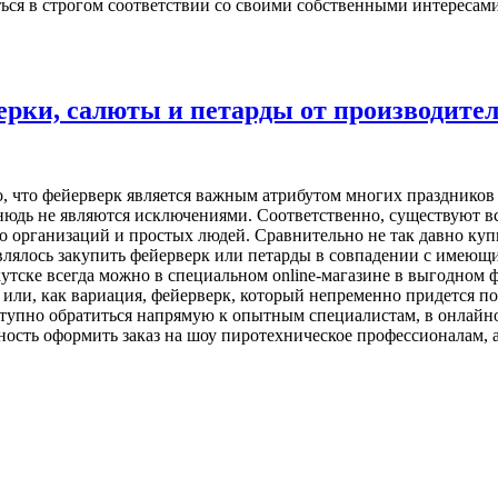
ться в строгом соответствии со своими собственными интересам
рки, салюты и петарды от производите
, что фейерверк является важным атрибутом многих праздников и
нюдь не являются исключениями. Соответственно, существуют вс
о организаций и простых людей. Сравнительно не так давно ку
ыявлялось закупить фейерверк или петарды в совпадении с имею
ркутске всегда можно в специальном online-магазине в выгодно
или, как вариация, фейерверк, который непременно придется по 
оступно обратиться напрямую к опытным специалистам, в онлайн
ность оформить заказ на шоу пиротехническое профессионалам, 