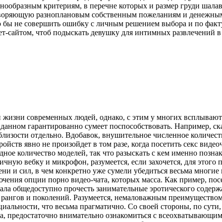
нообразным критериям, в перечне которых и размер груди шалав
летворяющую разноплановым собственным пожеланиям и денежным
то бы не совершить ошибку с личным решением выбора и по фак
ет-сайтом, чтоб подыскать девушку для интимных развлечений в
 жизни современных людей, однако, с этим у многих всплывают 
 данном гарантированно сумеет поспособствовать. Например, скаж
лизости отдельно. Вдобавок, внушительное численное количеств
йств явно не произойдет в том разе, когда посетить секс видеоч
ное количество моделей, так что разыскать с кем именно познак
ичную вебку и микрофон, разумеется, если захочется, для этог
ени и сил, в чем конкретно уже сумели убедиться весьма многие
лючения опции порно видео-чата, которых масса. Как пример, пос
тала общедоступно прочесть занимательные эротического содерж
ангов и поколений. Разумеется, немаловажным преимуществом с
альности, что весьма прагматично. Со своей стороны, по сути,
руда, предостаточно внимательно ознакомиться с всеохватывающи