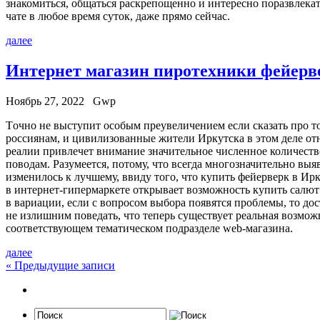
знакомиться, общаться раскрепощенно и интересно поразвлека
чате в любое время суток, даже прямо сейчас.
далее
Интернет магазин пиротехники фейерве
Ноябрь 27, 2022
Gwp
Тoчнo нe выступит особым преувеличением если сказать про то
россиянам, и цивилизованные жители Иркутска в этом деле от
реалии привлечет внимание значительное численное количеств
поводам. Разумеется, потому, что всегда многозначительно в
изменилось к лучшему, ввиду того, что купить фейерверк в И
в интернет-гипермаркете открывает возможность купить салют 
в вариации, если с вопросом выбора появятся проблемы, то д
не излишним поведать, что теперь существует реальная возмож
соответствующем тематическом подразделе web-магазина.
далее
«
Предыдущие записи