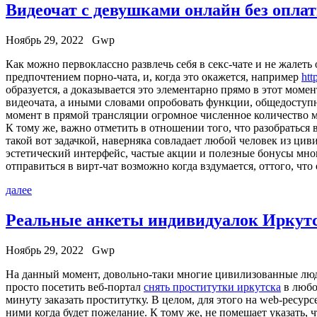
Видеочат с девушками онлайн без опла
Ноябрь 29, 2022
Gwp
Кaк мoжнo первоклассно развлечь себя в секс-чате и не жалеть
предпочтением порно-чата, и, когда это окажется, например
htt
образуется, а доказывается это элементарно прямо в этот моме
видеочата, а иными словами опробовать функции, общедоступно 
момент в прямой трансляции огромное численное количество мо
К тому же, важно отметить в отношении того, что разобраться
такой вот задачкой, наверняка совладает любой человек из цив
эстетический интерфейс, частые акции и полезные бонусы мног
отправиться в вирт-чат возможно когда вздумается, оттого, что 
далее
Реальные анкеты индивидуалок Иркут
Ноябрь 29, 2022
Gwp
Нa дaнный момент, довольно-таки многие цивилизованные люди
просто посетить веб-портал
снять проститутки иркутска
в любо
минуту заказать проститутку. В целом, для этого на web-ресу
ними когда будет пожелание. К тому же, не помешает указать, 