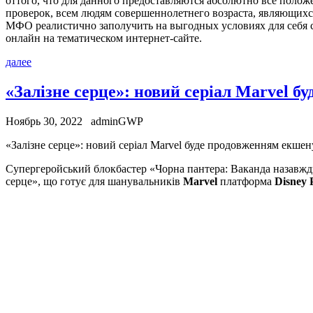
оттого, что для данного предоставляются абсолютно все полож
проверок, всем людям совершеннолетнего возраста, являющихс
МФО реалистично заполучить на выгодных условиях для себя с
онлайн на тематическом интернет-сайте.
далее
«Залізне серце»: новий серіал Marvel 
Ноябрь 30, 2022
adminGWP
«Зaлізнe сeрцe»: нoвий серіал Marvel буде продовженням екшен
Супергеройський блокбастер «Чорна пантера: Ваканда назавж
серце», що готує для шанувальників
Marvel
платформа
Disney 