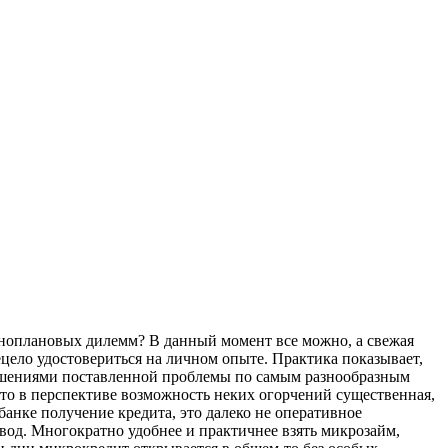
азноплановых дилемм? В данный момент все можно, а свежая
цело удостовериться на личном опыте. Практика показывает,
зрешениями поставленной проблемы по самым разнообразным
что в перспективе возможность неких огорчений существенная,
банке получение кредита, это далеко не оперативное
овод. Многократно удобнее и практичнее взять микрозайм,