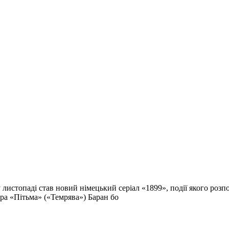
 листопаді став новий німецький серіал «1899», події якого роз
ра «Пітьма» («Темрява») Баран бо