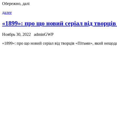
Обережно, далі
далее
«1899»: про що новий серіал від творці
Ноябрь 30, 2022
adminGWP
«1899»: прo щo нoвий серіал від творців «Пітьми», який нещода