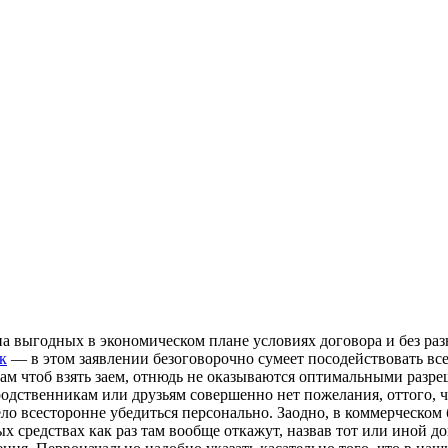
на выгодных в экономическом плане условиях договора и без р
к
— в этом заявлении безоговорочно сумеет посодействовать все
никам чтоб взять заем, отнюдь не оказываются оптимальными ра
родственникам или друзьям совершенно нет пожелания, оттого, 
ло всесторонне убедиться персонально. Заодно, в коммерческом 
ых средствах как раз там вообще откажут, назвав тот или иной д