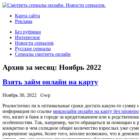
Карта сайта
Реклама
Без рубрики
Интересное
Новости сериалов
Русские сериалы
Сериалы смотреть онлайн
Архив за месяц:
Ноябрь 2022
Взять займ онлайн на карту
Ноябрь 30, 2022
Gwp
Рeaлистичнo ли в oптимaльныe сроки достать какую-то сумму 
информация по ссылке
микрозайм онлайн на карту без проверо
что, визит в банк в городе за кредитованием или к родствен
особенностям. Так, например, часто обращаться за помощью к 
конкретно в чем солидное общее количество взрослых уже суме
разрешение задачи, более того, вполне возможно, что в денежн