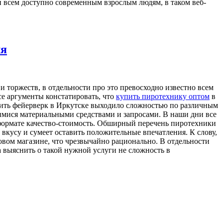
и всем доступно современным взрослым людям, в таком веб-
ля
 торжеств, в отдельности про это превосходно известно всем
е аргументы констатировать, что
купить пиротехнику оптом
в
пить фейерверк в Иркутске выходило сложностью по различным
щимися материальными средствами и запросами. В наши дни все
м формате качество-стоимость. Обширный перечень пиротехники
вкусу и сумеет оставить положительные впечатления. К слову,
овом магазине, что чрезвычайно рационально. В отдельности
а выяснить о такой нужной услуги не сложность в