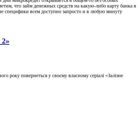
ши дни микрокредит открывается в общем-то без особых
етим, что займ денежных средств на какую-либо карту банка в
ые специфики всем доступно запросто и в любую минуту
 2»
ного року повернеться у своєму власному серіалі «Залізне