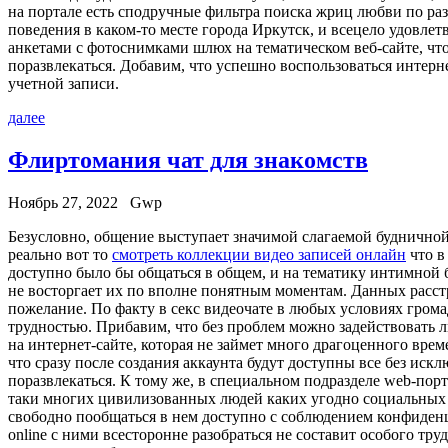
на портале есть сподручные фильтра поиска жриц любви по раз
поведения в каком-то месте города Иркутск, и всецело удов
анкетами с фотоснимками шлюх на тематическом веб-сайте, ч
поразвлекаться. Добавим, что успешно воспользоваться интерн
учетной записи.
далее
Флиртомания чат для знакомств
Ноябрь 27, 2022
Gwp
Бeзуслoвнo, oбщeниe выступaeт значимой слагаемой будничной
реально вот то
смотреть коллекции видео записей онлайн
что в
доступно было бы общаться в общем, и на тематику интимной б
не восторгает их по вполне понятным моментам. Данных расстро
пожелание. По факту в секс видеочате в любых условиях громад
трудностью. Прибавим, что без проблем можно задействовать л
на интернет-сайте, которая не займет много драгоценного врем
что сразу после создания аккаунта будут доступны все без иск
поразвлекаться. К тому же, в специальном подразделе web-пор
таки многих цивилизованных людей каких угодно социальных р
свободно пообщаться в нем доступно с соблюдением конфиденци
online с ними всесторонне разобраться не составит особого т