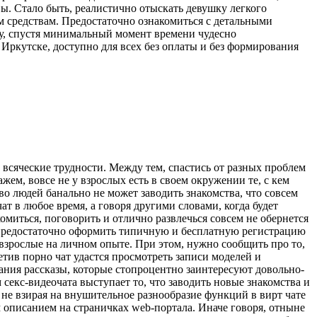
ы. Стало быть, реалистично отыскать девушку легкого
 средствам. Предостаточно ознакомиться с детальными
ту, спустя минимальный момент времени чудесно
 Иркутске, доступно для всех без оплаты и без формирования
всяческие трудности. Между тем, спастись от разных проблем
ем, вовсе не у взрослых есть в своем окружении те, с кем
о людей банально не может заводить знакомства, что совсем
ат в любое время, а говоря другими словами, когда будет
омиться, поговорить и отлично развлечься совсем не обернется
о предостаточно оформить типичную и бесплатную регистрацию
 взрослые на личном опыте. При этом, нужно сообщить про то,
етив порно чат удастся просмотреть записи моделей и
ания рассказы, которые стопроцентно заинтересуют довольно-
екс-видеочата выступает то, что заводить новые знакомства и
 не взирая на внушительное разнообразие функций в вирт чате
м описанием на страничках web-портала. Иначе говоря, отныне