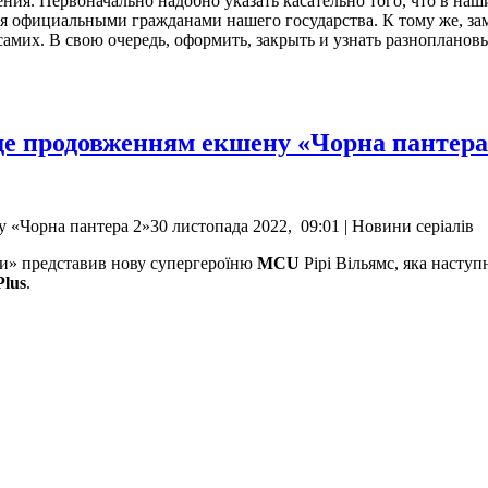
ения. Первоначально надобно указать касательно того, что в на
я официальными гражданами нашего государства. К тому же, зам
амих. В свою очередь, оформить, закрыть и узнать разнопланов
буде продовженням екшену «Чорна пантера
у «Чорна пантера 2»30 листопада 2022, 09:01 | Новини серіалів
ди» представив нову супергероїню
MCU
Рірі Вільямс, яка наступ
Plus
.