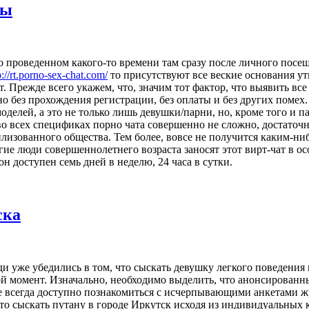
ты
 о проведенном какого-то времени там сразу после личного посе
p://rt.porno-sex-chat.com/
то присутствуют все веские основания у
нт. Прежде всего укажем, что, значим тот фактор, что выявить в
без прохождения регистрации, без оплаты и без других помех. В
делей, а это не только лишь девушки/парни, но, кроме того и п
 во всех спецификах порно чата совершенно не сложно, достаточ
илизованного общества. Тем более, вовсе не получится каким-ниб
ие люди совершеннолетнего возраста заносят этот вирт-чат в о
он доступен семь дней в неделю, 24 часа в сутки.
ска
 уже убедились в том, что сыскать девушку легкого поведения
й момент. Изначально, необходимо выделить, что анонсированн
рсе всегда доступно познакомиться с исчерпывающими анкетами 
что сыскать путану в городе Иркутск исходя из индивидуальных 