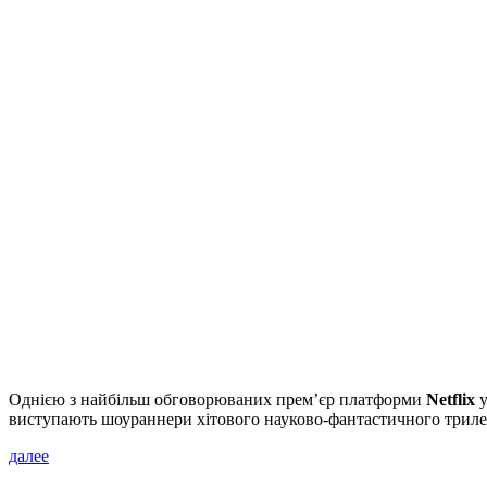
Однією з найбільш обговорюваних прем’єр платформи
Netflix
у
виступають шоураннери хітового науково-фантастичного триле
далее