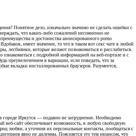
щения? Понятное дело, изначально значимо не сделать ошибки с
тверждать, что каких-либо сожалений несомненно не
се преимущества и достоинства анонсированного porno
добавок, имеет значение, то что в таком вот секс чате в любой
ары, лесбиянки, которые желают познакомиться и расслабиться.
но ознакомиться с подробной информацией на веб-портале и с
удь преувеличением в вариации, если поведать, что за
собые вкладки инсталлированных браузеров. Разумеется,
 в городе Иркутск — подавно не затруднение. Необходимо
ый веб-сайт обеспечивает возможность, в любую свободную
жриц любви, а уточнив их персональные контакты, пообщаться с
критериев явно не дилемма. Поясняется это тем нюансом, что