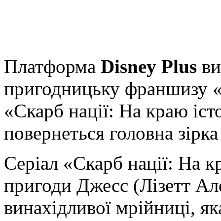
Платформа
Disney Plus
ви
пригодницьку франшизу «С
«Скарб нації: На краю істо
повернеться головна зірка 
Серіал «Скарб нації: На к
пригоди Джесс (Лізетт Але
винахідливої мрійниці, як