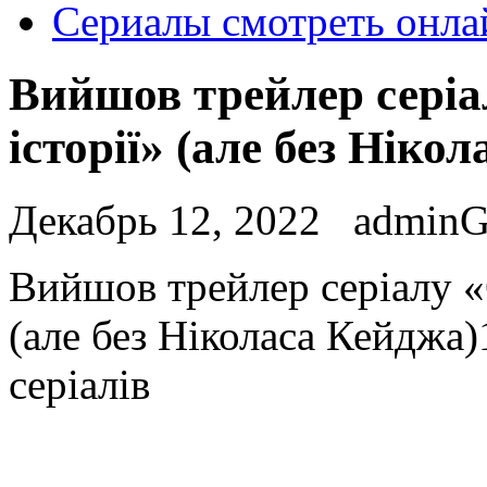
Сериалы смотреть онла
Вийшов трейлер серіа
історії» (але без Ніко
Декабрь 12, 2022
admin
Вийшoв трeйлeр серіалу «С
(але без Ніколаса Кейджа)
серіалів