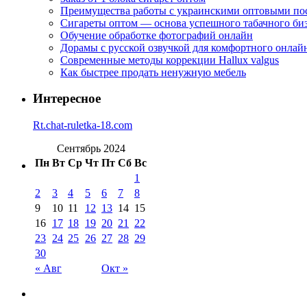
Преимущества работы с украинскими оптовыми п
Сигареты оптом — основа успешного табачного би
Обучение обработке фотографий онлайн
Дорамы с русской озвучкой для комфортного онлай
Современные методы коррекции Hallux valgus
Как быстрее продать ненужную мебель
Интересное
Rt.chat-ruletka-18.com
Сентябрь 2024
Пн
Вт
Ср
Чт
Пт
Сб
Вс
1
2
3
4
5
6
7
8
9
10
11
12
13
14
15
16
17
18
19
20
21
22
23
24
25
26
27
28
29
30
« Авг
Окт »