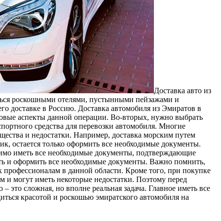
Дoстaвкa aвтo из
ться роскошными отелями, пустынными пейзажами и
го доставке в Россию. Доставка автомобиля из Эмиратов в
вовые аспекты данной операции. Во-вторых, нужно выбрать
спортного средства для перевозки автомобиля. Многие
щества и недостатки. Например, доставка морским путем
ик, остается только оформить все необходимые документы.
димо иметь все необходимые документы, подтверждающие
ать и оформить все необходимые документы. Важно помнить,
к профессионалам в данной области. Кроме того, при покупке
м и могут иметь некоторые недостатки. Поэтому перед
– это сложная, но вполне реальная задача. Главное иметь все
диться красотой и роскошью эмиратского автомобиля на