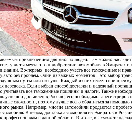
абываемым приключением для многих людей. Там можно наслади
гие туристы мечтают о приобретении автомобиля в Эмиратах и е
 и знаний. Во-первых, необходимо учесть все таможенные и пра
у авто без проблем. Один из важных моментов – это выбор тран
оздушным путем или по суше. Каждый из них имеет свои преиму
ная перевозка. Если выбран способ доставки и надежный поставщ
мо учитывать все таможенные пошлины и налоги. Также необхо
иль успешно доставлен в Россию, его необходимо зарегистриров
личные сложности, поэтому лучше всего обратиться за помощью 
нного рынка. Например, многие автомобили продаются с пробего
втомобиля. В целом, доставка автомобиля из Эмиратов в Россию 
к профессионалам в данной области. В итоге, вы сможете насла