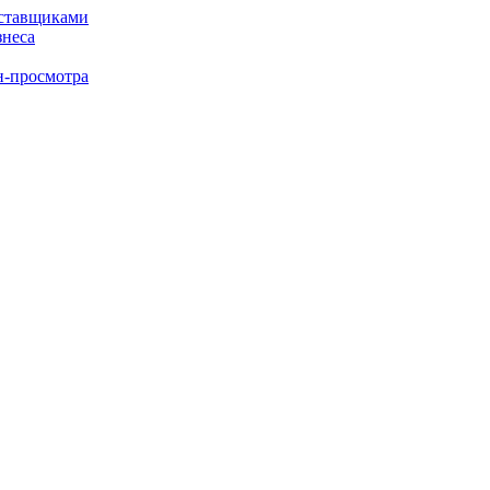
оставщиками
знеса
н-просмотра