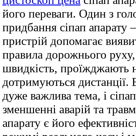
його переваги. Один з гол
придбання сіпап апарату 
пристрій допомагає вияви
правила дорожнього руху
швидкість, проїжджають на
дотримуються дистанції. 
дуже важлива тема, і сіпа
зменшенні аварій та трав
апарату є його ефективніс