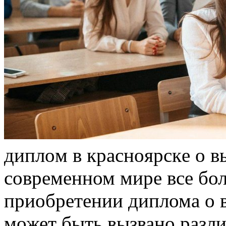
диплoм в крaснoярскe o 
современном мире все бо
приобретении диплома о 
может быть вызвано раз