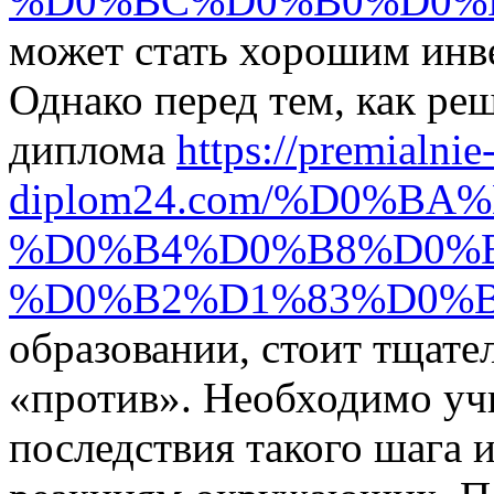
%D0%BC%D0%B0%D0%B
может стать хорошим инве
Однако перед тем, как ре
диплома
https://premialnie
diplom24.com/%D0%B
%D0%B4%D0%B8%D0%
%D0%B2%D1%83%D0%B
образовании, стоит тщател
«против». Необходимо уч
последствия такого шага 