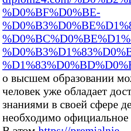
%D0%BF%D0%BE-
%D0%B3%D0%BE%D1%
%D0%BC%D0%BE%D1%
%D0%B3%D1%83%D0%
%D1%83%D0%BD%D0%B
о высшем образовании мо
человек уже обладает до
знаниями в своей сфере д
необходимо официальное 
В этом
https://premialnie-