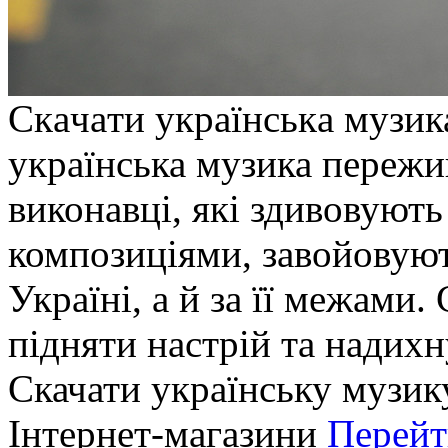
Скaчaти укрaїнськa музика
українська музика пережи
виконавці, які здивовуют
композиціями, завойовують
Україні, а й за її межами.
підняти настрій та надихн
Скачати українську музик
Інтернет-магазини
Перейт