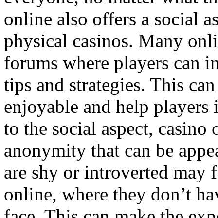
online also offers a social a
physical casinos. Many onli
forums where players can in
tips and strategies. This c
enjoyable and help players i
to the social aspect, casino 
anonymity that can be appe
are shy or introverted may 
online, where they don’t hav
face. This can make the exp