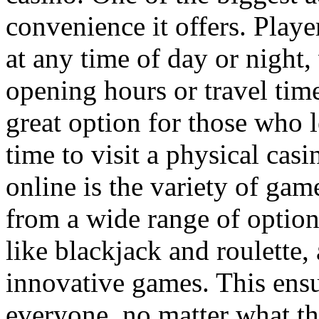
convenience it offers. Playe
at any time of day or night
opening hours or travel tim
great option for those who 
time to visit a physical cas
online is the variety of gam
from a wide range of option
like blackjack and roulette,
innovative games. This ensu
everyone, no matter what th