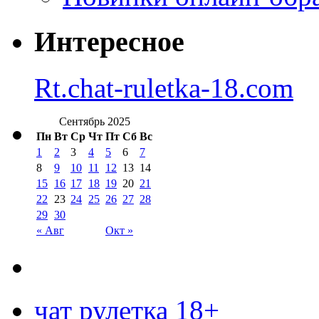
Интересное
Rt.chat-ruletka-18.com
Сентябрь 2025
Пн
Вт
Ср
Чт
Пт
Сб
Вс
1
2
3
4
5
6
7
8
9
10
11
12
13
14
15
16
17
18
19
20
21
22
23
24
25
26
27
28
29
30
« Авг
Окт »
чат рулетка 18+