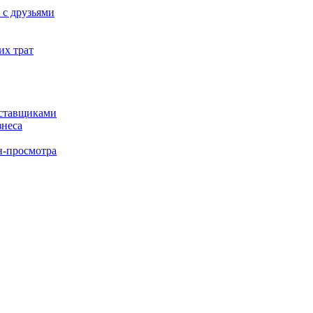
 с друзьями
их трат
оставщиками
знеса
н-просмотра