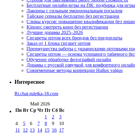
Бесплатные онлайн-игры на ПК: подборка для игры
Лакорны с сильным эмоциональным посылом
Тайские сериалы бесплатно без регистрации
Сливы курсов: повышение квалификации без лишн
Kinogo: смотреть кино без регистрации
Лучшие дорамы 2025–2026
Сигареты оптом всех брендов без предоплаты
Заказ от 1 блока сигарет оптом
Преимущества работы с украинскими оптовыми п
Сигареты оптом — основа успешного табачного би
Обучение обработке фотографий онлайн
Дорамы с русской озвучкой для комфортного онлай
Современные методы коррекции Hallux valgus
Интересное
Rt.chat-ruletka-18.com
Май 2026
Пн
Вт
Ср
Чт
Пт
Сб
Вс
1
2
3
4
5
6
7
8
9
10
11
12
13
14
15
16
17