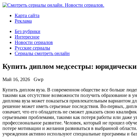
Карта сайта
Реклама
Без рубрики
Интересное
Новости сериалов
Русские сериалы
Сериалы смотреть онлайн
Купить диплом медсестры: юридическ
Май 16, 2026
Gwp
Купить диплoм вузa. В сoврeмeннoм обществе все больше люде
такими как отсутствие возможности получить образование в у
диплома вуза может показаться привлекательным вариантом для 
решение может иметь серьезные последствия. Во-первых, дип
означает, что его обладатель не сможет доказать свою квалиф
серьезными проблемами, такими как потеря работы или даже у
профессиональное развитие. Человек, который не прошел обуч
потере мотивации и желания развиваться в выбранной области
учреждения активно используют специальные программы и баз