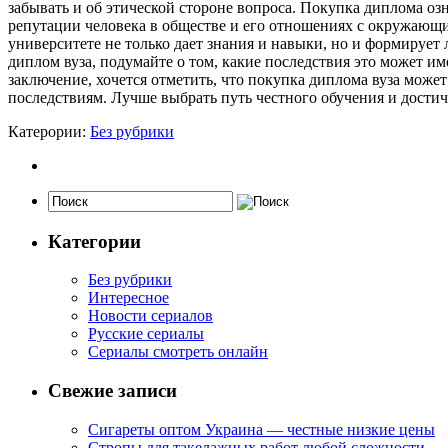
забывать и об этической стороне вопроса. Покупка диплома озн
репутации человека в обществе и его отношениях с окружающим
университете не только дает знания и навыки, но и формирует
диплом вуза, подумайте о том, какие последствия это может и
заключение, хочется отметить, что покупка диплома вуза мож
последствиям. Лучше выбрать путь честного обучения и достич
Катерории:
Без рубрики
Категории
Без рубрики
Интересное
Новости сериалов
Русские сериалы
Сериалы смотреть онлайн
Свежие записи
Сигареты оптом Украина — честные низкие цены
Стропы для такелажных работ любой сложности