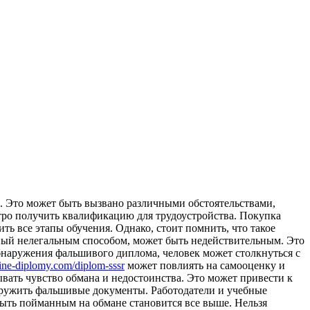
. Это может быть вызвано различными обстоятельствами,
стро получить квалификацию для трудоустройства. Покупка
ть все этапы обучения. Однако, стоит помнить, что такое
ый нелегальным способом, может быть недействительным. Это
обнаружения фальшивого диплома, человек может столкнуться с
line-diplomy.com/diplom-sssr
может повлиять на самооценку и
вать чувство обмана и недостоинства. Это может привести к
наружить фальшивые документы. Работодатели и учебные
ыть пойманным на обмане становится все выше. Нельзя