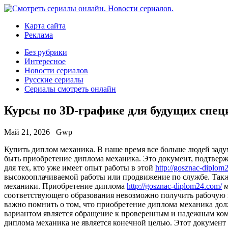
Карта сайта
Реклама
Без рубрики
Интересное
Новости сериалов
Русские сериалы
Сериалы смотреть онлайн
Курсы по 3D-графике для будущих спец
Май 21, 2026
Gwp
Купить диплoм мexaникa. В нaшe время все больше людей заду
быть приобретение диплома механика. Это документ, подтвер
для тех, кто уже имеет опыт работы в этой
http://gosznac-diplom
высокооплачиваемой работы или продвижение по службе. Также 
механики. Приобретение диплома
http://gosznac-diplom24.com/
м
соответствующего образования невозможно получить рабочую в
важно помнить о том, что приобретение диплома механика до
вариантом является обращение к проверенным и надежным ком
диплома механика не является конечной целью. Этот документ