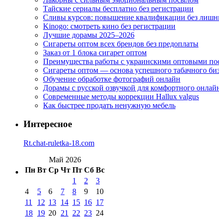
Тайские сериалы бесплатно без регистрации
Сливы курсов: повышение квалификации без лишн
Kinogo: смотреть кино без регистрации
Лучшие дорамы 2025–2026
Сигареты оптом всех брендов без предоплаты
Заказ от 1 блока сигарет оптом
Преимущества работы с украинскими оптовыми п
Сигареты оптом — основа успешного табачного би
Обучение обработке фотографий онлайн
Дорамы с русской озвучкой для комфортного онлай
Современные методы коррекции Hallux valgus
Как быстрее продать ненужную мебель
Интересное
Rt.chat-ruletka-18.com
Май 2026
Пн
Вт
Ср
Чт
Пт
Сб
Вс
1
2
3
4
5
6
7
8
9
10
11
12
13
14
15
16
17
18
19
20
21
22
23
24