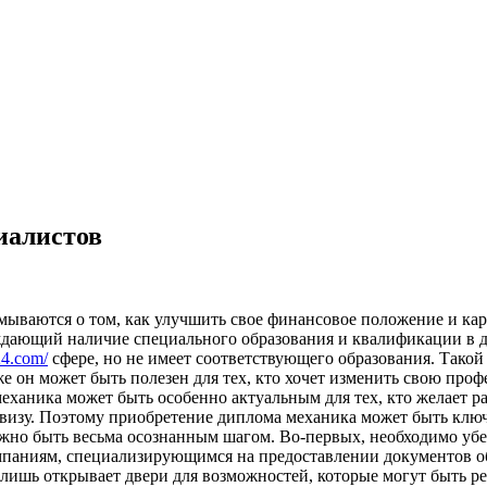
иалистов
мываются о том, как улучшить свое финансовое положение и ка
ждающий наличие специального образования и квалификации в 
24.com/
сфере, но не имеет соответствующего образования. Тако
он может быть полезен для тех, кто хочет изменить свою профе
еханика может быть особенно актуальным для тех, кто желает ра
изу. Поэтому приобретение диплома механика может быть ключо
лжно быть весьма осознанным шагом. Во-первых, необходимо уб
паниям, специализирующимся на предоставлении документов об 
 лишь открывает двери для возможностей, которые могут быть 