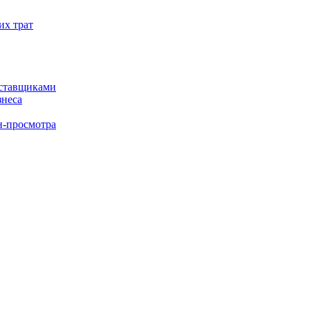
их трат
оставщиками
знеса
н-просмотра