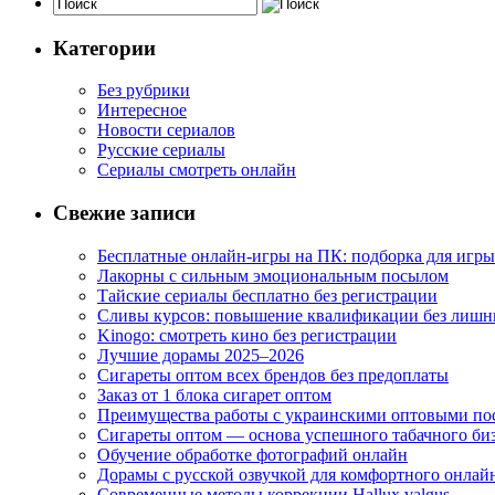
Категории
Без рубрики
Интересное
Новости сериалов
Русские сериалы
Сериалы смотреть онлайн
Свежие записи
Бесплатные онлайн-игры на ПК: подборка для игры
Лакорны с сильным эмоциональным посылом
Тайские сериалы бесплатно без регистрации
Сливы курсов: повышение квалификации без лишн
Kinogo: смотреть кино без регистрации
Лучшие дорамы 2025–2026
Сигареты оптом всех брендов без предоплаты
Заказ от 1 блока сигарет оптом
Преимущества работы с украинскими оптовыми п
Сигареты оптом — основа успешного табачного би
Обучение обработке фотографий онлайн
Дорамы с русской озвучкой для комфортного онлай
Современные методы коррекции Hallux valgus