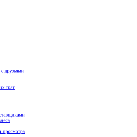
 с друзьями
их трат
оставщиками
знеса
н-просмотра