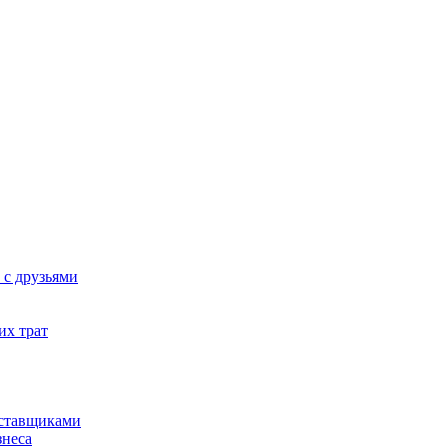
 с друзьями
их трат
оставщиками
знеса