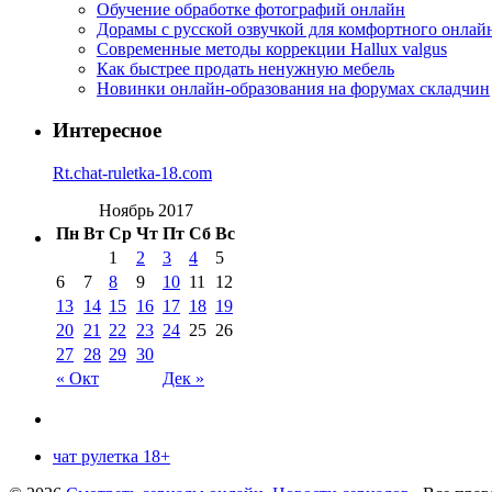
Обучение обработке фотографий онлайн
Дорамы с русской озвучкой для комфортного онлай
Современные методы коррекции Hallux valgus
Как быстрее продать ненужную мебель
Новинки онлайн-образования на форумах складчин
Интересное
Rt.chat-ruletka-18.com
Ноябрь 2017
Пн
Вт
Ср
Чт
Пт
Сб
Вс
1
2
3
4
5
6
7
8
9
10
11
12
13
14
15
16
17
18
19
20
21
22
23
24
25
26
27
28
29
30
« Окт
Дек »
чат рулетка 18+