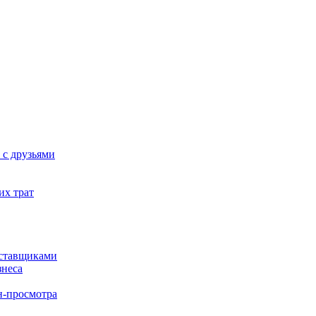
 с друзьями
их трат
оставщиками
знеса
н-просмотра