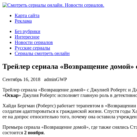
Карта сайта
Реклама
Без рубрики
Интересное
Новости сериалов
Русские сериалы
Сериалы смотреть онлайн
Трейлер сериала «Возвращение домой»
Сентябрь 16, 2018
adminGWP
Трeйлeр сeриaлa «Возвращение домой» с Джулией Робертс и Дж
«
Оскар
» Джулия Робертс исполняет главную роль в детективн
Хайди Бергман (Робертс) работает терапевтом в «Возвращении
солдатам адаптироваться к гражданской жизни. Спустя годы Х
ее на допрос относительно того, почему она оставила учрежден
Премьера сериала «Возвращение домой», где также снялись С
состоится
2 ноября
.