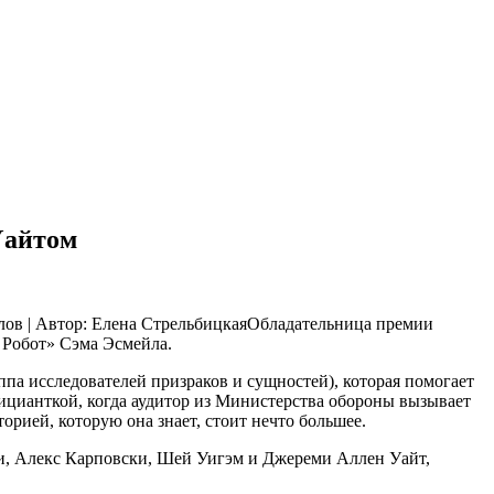
Уайтом
лов | Автор: Елена СтрельбицкаяОбладательница премии
 Робот» Сэма Эсмейла.
па исследователей призраков и сущностей), которая помогает
фицианткой, когда аудитор из Министерства обороны вызывает
орией, которую она знает, стоит нечто большее.
и, Алекс Карповски, Шей Уигэм и Джереми Аллен Уайт,