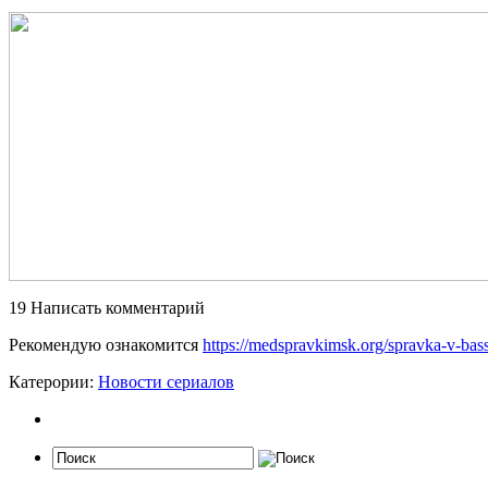
19
Написать комментарий
Рекомендую ознакомится
https://medspravkimsk.org/spravka-v-bass
Катерории:
Новости сериалов