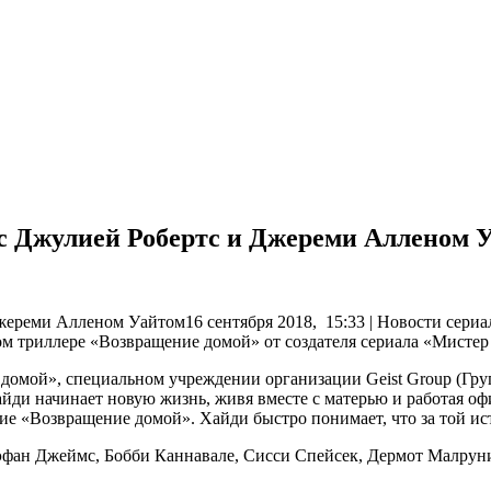
 с Джулией Робертс и Джереми Алленом 
ереми Алленом Уайтом16 сентября 2018, 15:33 | Новости сериа
ом триллере «Возвращение домой» от создателя сериала «Мистер
 домой»,
специальном учреждении организации Geist Group (Груп
айди начинает новую жизнь, живя вместе с матерью и работая о
ие «Возвращение домой». Хайди быстро понимает, что за той ист
тэфан Джеймс, Бобби Каннавале, Сисси Спейсек, Дермот Малрун