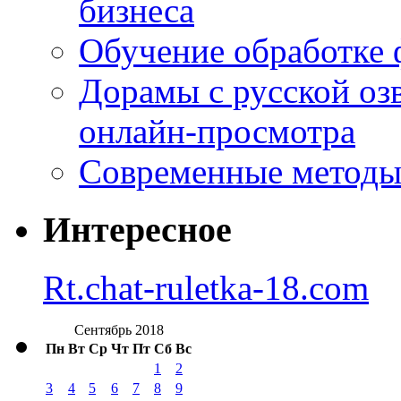
бизнеса
Обучение обработке 
Дорамы с русской оз
онлайн-просмотра
Современные методы 
Интересное
Rt.chat-ruletka-18.com
Сентябрь 2018
Пн
Вт
Ср
Чт
Пт
Сб
Вс
1
2
3
4
5
6
7
8
9