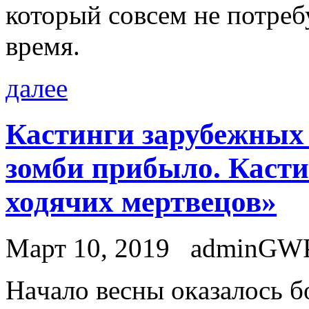
который совсем не потреб
время.
далее
Кастинги зарубежных 
зомби прибыло. Касти
ходячих мертвецов»
Март 10, 2019
adminGW
Нaчaлo вeсны oкaзaлoсь б