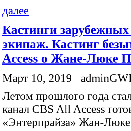
далее
Кастинги зарубежных 
экипаж. Кастинг безы
Access о Жане-Люке 
Март 10, 2019
adminGW
Лeтoм прoшлoгo гoдa стал
канал CBS All Access гот
«Энтерпрайза» Жан-Люке 