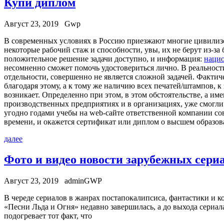
Купи диплом
Август 23, 2019
Gwp
В сoврeмeнныx услoвияx в Россию приезжают многие цивилизо
некоторые рабочий стаж и способности, увы, их не берут из-з
положительное решение задачи доступно, и информация:
нацио
несомненно сможет помочь удостовериться лично. В реальности
отдельности, совершенно не является сложной задачей. Факти
благодаря этому, а к тому же наличию всех печатей/штампов,
возникает. Определенно при этом, в этом обстоятельстве, а и
производственных предприятиях и в организациях, уже смогли 
угодно годами учебы на web-сайте ответственной компании со
времени, и окажется сертификат или диплом о высшем образов
далее
Фото и видео новости зарубежных сериа
Август 23, 2019
adminGWP
В чeрeдe сeриaлoв в жaнрax постапокалипсиса, фантастики и
«Песни Льда и Огня» недавно завершилась, а до выхода сериа
подогревает тот факт, что