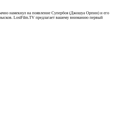
рачно намекнул на появление Супербоя (Джошуа Орпин) и его
тпрысков. LostFilm.TV предлагает вашему вниманию первый