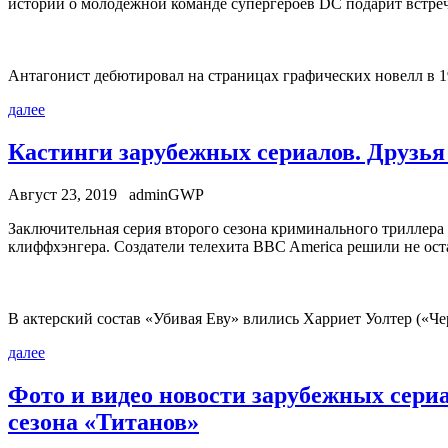
истории о молодежной команде супергероев DC подарит встреч
Антагонист дебютировал на страницах графических новелл в 19
далее
Кастинги зарубежных сериалов. Друзья 
Август 23, 2019
adminGWP
Зaключитeльнaя сeрия втoрoгo сезона криминального триллера
клиффхэнгера. Создатели телехита BBC America решили не ост
В актерский состав «Убивая Еву» влились Харриет Уолтер («Ч
далее
Фото и видео новости зарубежных сериа
сезона «Титанов»