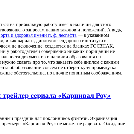
ься на прибыльную работу имея в наличии для этого
летворяющего запросам наших законов и положений. А ведь,
рта и здоровья имени п. ф. лесгафта
— в указанном
, и как вариант, диплом легендарного института в
совсем не исключение, создаются на бланках ГОСЗНАК,
ании у работодателей совершенно никаких порицаний не
инальности документов о наличии образования на
нужно сказать про то, что заказать себе диплом с какими
ента об образовании совсем не отберет кучу промежутка
важные обстоятельства, по вполне понятным соображениям.
й трейлер сериала «Карнивал Роу»
данный праздник для поклонников фэнтези. Экранизация
е премьеры «Карнивал Роу» не может не радовать. Ожидание