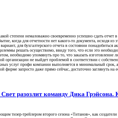
какой степени немаловажно своевременно успешно сдать отчет в
обытие, когда для отчетности нет какого-то документа, исходя из
ариант, для бухгалтерского отчета в состоянии понадобиться акт 
дилеммы решать осуществимо, ввиду того, что если это необхо
этом, необходимо упомянуть про то, что заказать изготовление л
ной организации не выйдет проблемой в соответствии с собств
ожных услуг профи компании выполняется в минимальный срок, а
 фирме запросто даже прямо сейчас, достаточно заглянуть на е
Свет разозлит команду Дика Грэйсона. К
щим тизер-трейлером второго сезона «Титанов», как создатели 