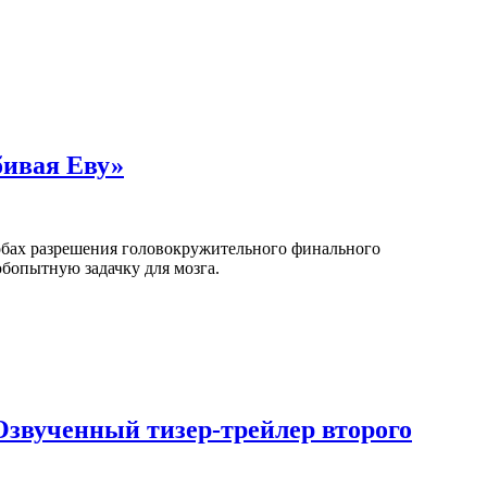
бивая Еву»
собах разрешения головокружительного финального
бопытную задачку для мозга.
 Озвученный тизер-трейлер второго