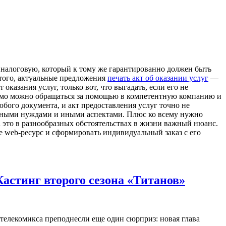
 налоговую, который к тому же гарантированно должен быть
 этого, актуальные предложения
печать акт об оказании услуг
—
оказания услуг, только вот, что выгадать, если его не
димо можно обращаться за помощью в компетентную компанию и
юбого документа, и акт предоставления услуг точно не
енными нуждами и иными аспектами. Плюс ко всему нужно
 это в разнообразных обстоятельствах в жизни важный нюанс.
е web-ресурс и сформировать индивидуальный заказ с его
астинг второго сезона «Титанов»
телекомикса преподнесли еще один сюрприз: новая глава