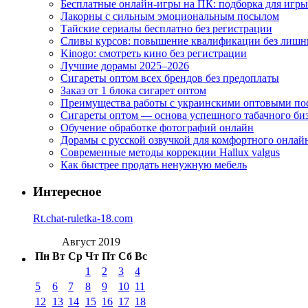
Бесплатные онлайн-игры на ПК: подборка для игры
Лакорны с сильным эмоциональным посылом
Тайские сериалы бесплатно без регистрации
Сливы курсов: повышение квалификации без лишн
Kinogo: смотреть кино без регистрации
Лучшие дорамы 2025–2026
Сигареты оптом всех брендов без предоплаты
Заказ от 1 блока сигарет оптом
Преимущества работы с украинскими оптовыми п
Сигареты оптом — основа успешного табачного би
Обучение обработке фотографий онлайн
Дорамы с русской озвучкой для комфортного онлай
Современные методы коррекции Hallux valgus
Как быстрее продать ненужную мебель
Интересное
Rt.chat-ruletka-18.com
Август 2019
Пн
Вт
Ср
Чт
Пт
Сб
Вс
1
2
3
4
5
6
7
8
9
10
11
12
13
14
15
16
17
18