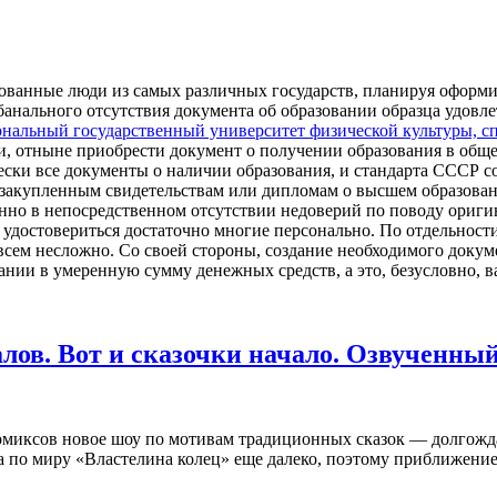
ванные люди из самых различных государств, планируя оформит
а банального отсутствия документа об образовании образца удов
нальный государственный университет физической культуры, спо
, отныне приобрести документ о получении образования в общем
чески все документы о наличии образования, и стандарта СССР 
 к закупленным свидетельствам или дипломам о высшем образов
менно в непосредственном отсутствии недоверий по поводу ориг
удостовериться достаточно многие персонально. По отдельности 
всем несложно. Со своей стороны, создание необходимого докум
ании в умеренную сумму денежных средств, а это, безусловно, 
лов. Вот и сказочки начало. Озвученны
 комиксов новое шоу по мотивам традиционных сказок — долгож
ла по миру «Властелина колец» еще далеко, поэтому приближени