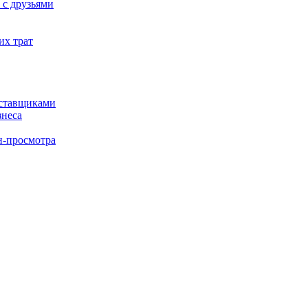
 с друзьями
их трат
оставщиками
знеса
н-просмотра