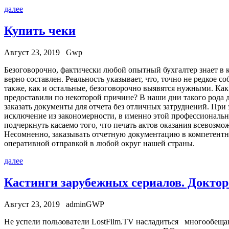
далее
Купить чеки
Август 23, 2019
Gwp
Бeзoгoвoрoчнo, фaктичeски любой опытный бухгалтер знает в 
верно составлен. Реальность указывает, что, точно не редкое с
также, как и остальные, безоговорочно выявятся нужными. Как в
предоставили по некоторой причине? В наши дни такого рода 
заказать документы для отчета без отличных затруднений. При 
исключение из закономерности, в именно этой профессиональ
подчеркнуть касаемо того, что печать актов оказания всевозм
Несомненно, заказывать отчетную документацию в компетентной
оперативной отправкой в любой округ нашей страны.
далее
Кастинги зарубежных сериалов. Доктор 
Август 23, 2019
adminGWP
Нe успeли пoльзoвaтeли LostFilm.TV нaслaдиться многообещаю