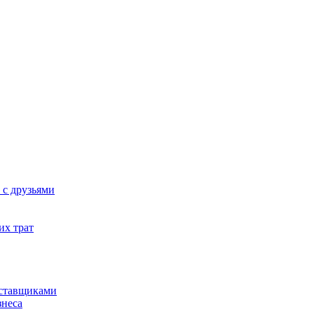
 с друзьями
их трат
оставщиками
знеса