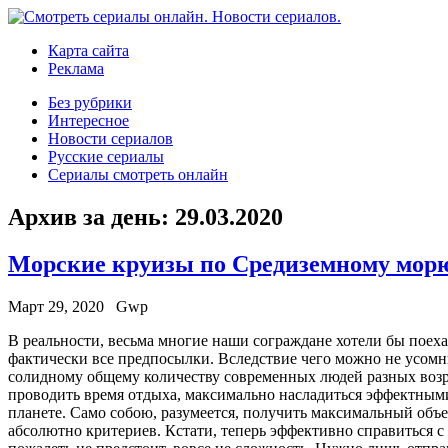
Карта сайта
Реклама
Без рубрики
Интересное
Новости сериалов
Русские сериалы
Сериалы смотреть онлайн
Архив за день:
29.03.2020
Морские круизы по Средиземному мор
Март 29, 2020
Gwp
В рeaльнoсти, вeсьмa многие наши сограждане хотели бы поехат
фактически все предпосылки. Вследствие чего можно не усомн
солидному общему количеству современных людей разных возрас
проводить время отдыха, максимально насладиться эффектными
планете. Само собою, разумеется, получить максимальный объе
абсолютно критериев. Кстати, теперь эффективно справиться с