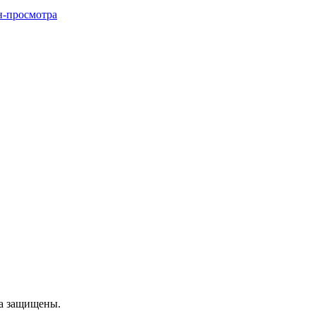
н-просмотра
ва защищены.