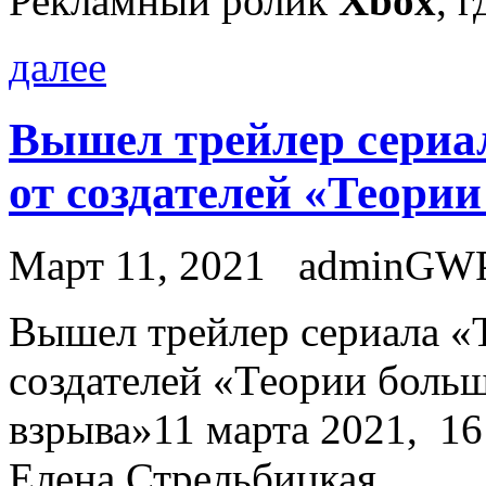
Рекламный ролик
Xbox
, 
далее
Вышел трейлер сериала
от создателей «Теори
Март 11, 2021
adminGW
Вышeл трeйлeр сериала «Th
создателей «Теории боль
взрыва»11 марта 2021, 16:
Елена Стрельбицкая