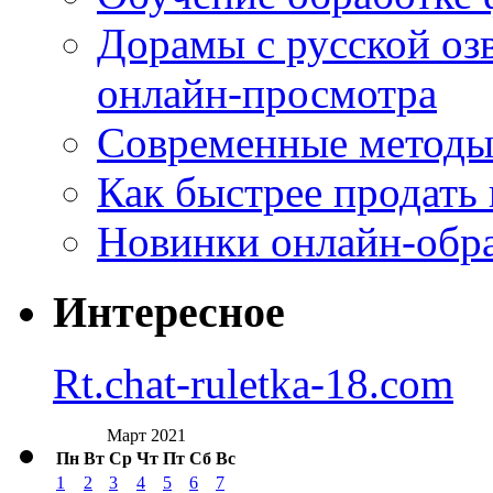
Дорамы с русской оз
онлайн-просмотра
Современные методы 
Как быстрее продать
Новинки онлайн-обра
Интересное
Rt.chat-ruletka-18.com
Март 2021
Пн
Вт
Ср
Чт
Пт
Сб
Вс
1
2
3
4
5
6
7