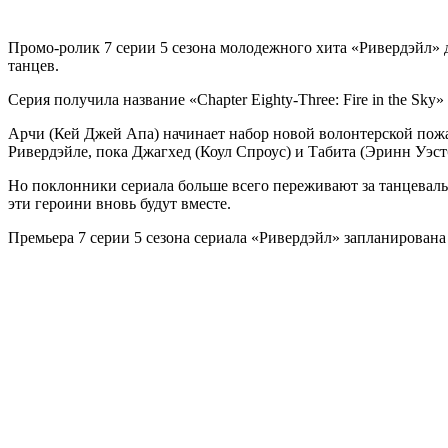
Промо-ролик 7 серии 5 сезона молодежного хита «Ривердэйл» д
танцев.
Серия получила название «Chapter Eighty-Three: Fire in the Sky
Арчи (Кей Джей Апа) начинает набор новой волонтерской пож
Ривердэйле, пока Джагхед (Коул Спроус) и Табита (Эринн Уэст
Но поклонники сериала больше всего переживают за танцеваль
эти героини вновь будут вместе.
Премьера 7 серии 5 сезона сериала «Ривердэйл» запланирована