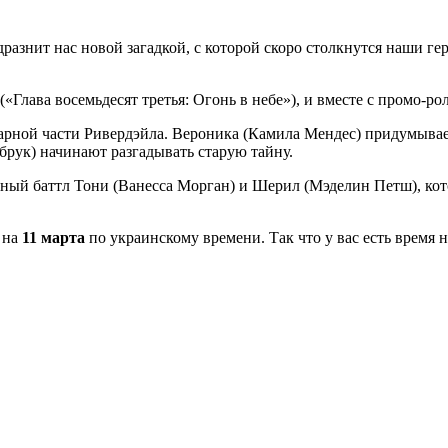
разнит нас новой загадкой, с которой скоро столкнутся наши ге
» («Глава восемьдесят
третья: Огонь в небе»), и вместе с промо-р
арной части Ривердэйла. Вероника (Камила Мендес) придумывае
брук) начинают разгадывать старую тайну.
ный баттл Тони (Ванесса Морган) и Шерил (Мэделин Петш), кот
 на
11 марта
по украинскому времени. Так что у вас есть время 