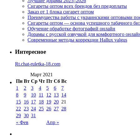
Лучшие дорамы 2025–2026
Сигареты оптом всех брендов без предоплаты
Заказ от 1 блока сигарет оптом
Преимущества работы с украинскими оптовыми п
Сигареты оптом — основа успешного табачного би
Обучение обработке фотографий онлайн
Дорамы с русской озвучкой для комфортного онлай
Современные методы коррекции Hallux valgus
Интересное
Rt.chat-ruletka-18.com
Март 2021
Пн
Вт
Ср
Чт
Пт
Сб
Вс
1
2
3
4
5
6
7
8
9
10
11
12
13
14
15
16
17
18
19
20
21
22
23
24
25
26
27
28
29
30
31
« Фев
Апр »