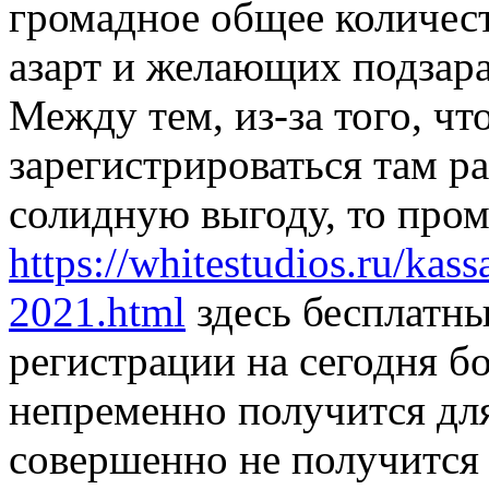
громадное общее количес
азарт и желающих подзара
Между тем, из-за того, что
зарегистрироваться там ра
солидную выгоду, то про
https://whitestudios.ru/kas
2021.html
здесь бесплатны
регистрации на сегодня б
непременно получится дл
совершенно не получится