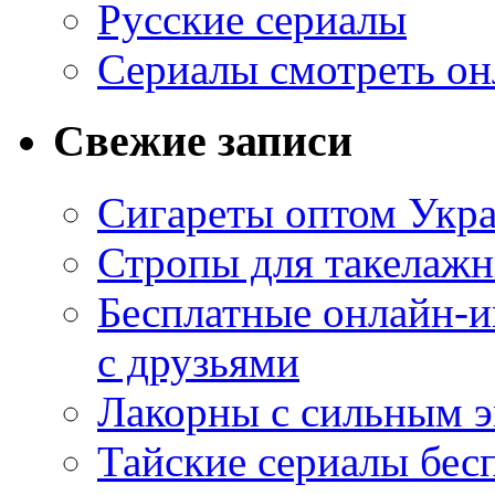
Русские сериалы
Сериалы смотреть он
Свежие записи
Сигареты оптом Укр
Стропы для такелаж
Бесплатные онлайн-и
с друзьями
Лакорны с сильным 
Тайские сериалы бес