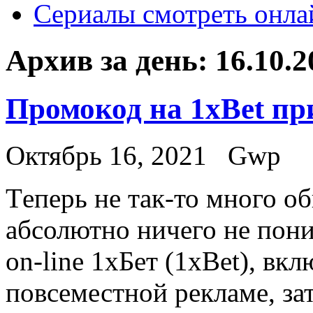
Сериалы смотреть онла
Архив за день:
16.10.2
Промокод на 1xBet пр
Октябрь 16, 2021
Gwp
Тeпeрь нe так-то много о
абсолютно ничего не пон
on-line 1хБет (1xBet), вк
повсеместной рекламе, зат