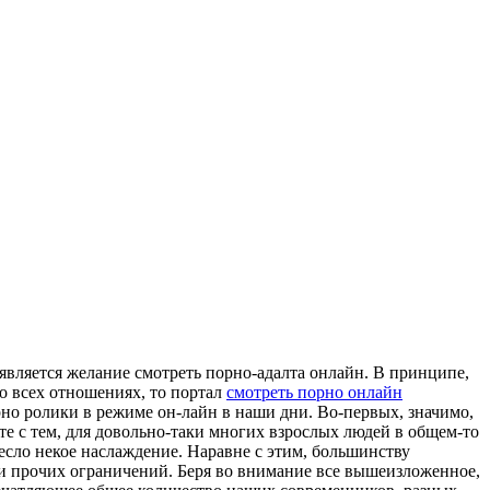
является желание смотреть порно-адалта онлайн. В принципе,
во всех отношениях, то портал
смотреть порно онлайн
орно ролики в режиме он-лайн в наши дни. Во-первых, значимо,
е с тем, для довольно-таки многих взрослых людей в общем-то
есло некое наслаждение. Наравне с этим, большинству
 и прочих ограничений. Беря во внимание все вышеизложенное,