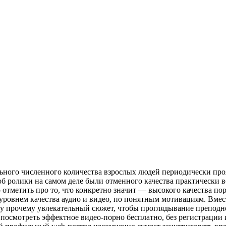
льного численного количества взрослых людей периодически про
чтоб ролики на самом деле были отменного качества практически 
о отметить про то, что конкретно значит — высокого качества п
ровнем качества аудио и видео, по понятным мотивациям. Вмест
ему прочему увлекательный сюжет, чтобы проглядывание преподн
 посмотреть эффектное видео-порно бесплатно, без регистрации