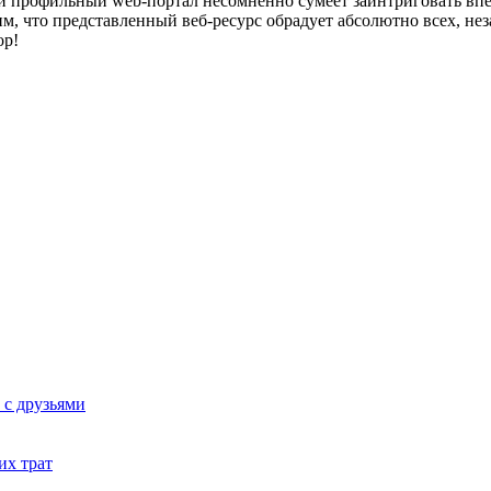
й профильный web-портал несомненно сумеет заинтриговать вп
м, что представленный веб-ресурс обрадует абсолютно всех, не
ор!
 с друзьями
их трат