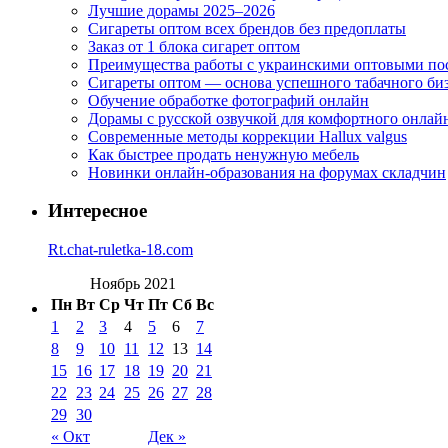
Лучшие дорамы 2025–2026
Сигареты оптом всех брендов без предоплаты
Заказ от 1 блока сигарет оптом
Преимущества работы с украинскими оптовыми п
Сигареты оптом — основа успешного табачного би
Обучение обработке фотографий онлайн
Дорамы с русской озвучкой для комфортного онлай
Современные методы коррекции Hallux valgus
Как быстрее продать ненужную мебель
Новинки онлайн-образования на форумах складчин
Интересное
Rt.chat-ruletka-18.com
Ноябрь 2021
Пн
Вт
Ср
Чт
Пт
Сб
Вс
1
2
3
4
5
6
7
8
9
10
11
12
13
14
15
16
17
18
19
20
21
22
23
24
25
26
27
28
29
30
« Окт
Дек »