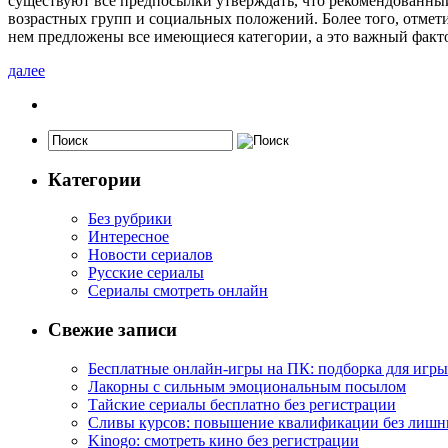
существуют все предпосылки утверждать, что рекомендованны
возрастных групп и социальных положений. Более того, отмети
нем предложены все имеющиеся категории, а это важный факт
далее
Категории
Без рубрики
Интересное
Новости сериалов
Русские сериалы
Сериалы смотреть онлайн
Свежие записи
Бесплатные онлайн-игры на ПК: подборка для игры
Лакорны с сильным эмоциональным посылом
Тайские сериалы бесплатно без регистрации
Сливы курсов: повышение квалификации без лишн
Kinogo: смотреть кино без регистрации