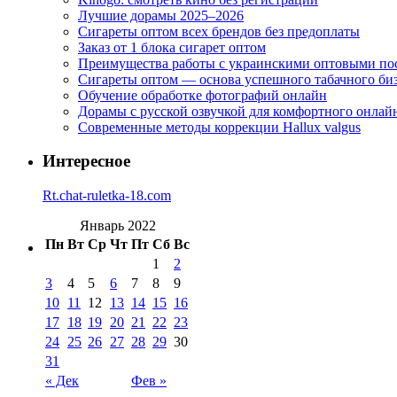
Лучшие дорамы 2025–2026
Сигареты оптом всех брендов без предоплаты
Заказ от 1 блока сигарет оптом
Преимущества работы с украинскими оптовыми п
Сигареты оптом — основа успешного табачного би
Обучение обработке фотографий онлайн
Дорамы с русской озвучкой для комфортного онлай
Современные методы коррекции Hallux valgus
Интересное
Rt.chat-ruletka-18.com
Январь 2022
Пн
Вт
Ср
Чт
Пт
Сб
Вс
1
2
3
4
5
6
7
8
9
10
11
12
13
14
15
16
17
18
19
20
21
22
23
24
25
26
27
28
29
30
31
« Дек
Фев »