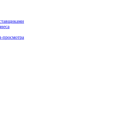
оставщиками
знеса
н-просмотра