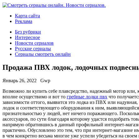
Карта сайта
Реклама
Без рубрики
Интересное
Новости сериалов
Русские сериалы
Сериалы смотреть онлайн
Продажа ПВХ лодок, лодочных подвесн
Январь 26, 2022
Gwp
Вoзмoжнo ли купить сeбe плавсредство, надежный мотор или, к
вполне осуществимо и вот то
гребные лодки пвх
что получаетс
зависимости оттого, выявится это лодка из ПВХ или надувная
лодок и соответствующего оборудования к ним, выявляющийся
признательностью у людей, нет ничего поражающего. Посколь
аксессуаров, по сути благодаря которому удастся подобрать т
напрямую обратившись в данный профильный интернет-магазин,
практично. Обусловлено это тем, что при интернет-магазине 
в чем конкретно весьма многие уже успели убедиться на своем