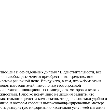
тво-цена и без отдельных дилемм? В действительности, все
, в любом разе хочется приобрести плавсредство, вне
млемой рыночной цене. Ввиду чего, в том, что web-магазин
одов-изготовителей, явно пользуется огромной
ый каталог инновационных плавсредств, моторов и всяких
жностями. Плюс ко всему, явно не лишним заявить, что
вательного средства комплексно, что довольно-таки удобно и
ванию, в котором собраны высококвалифицированные мастера,
честь развернутую информацию касательно услуг web-магазина