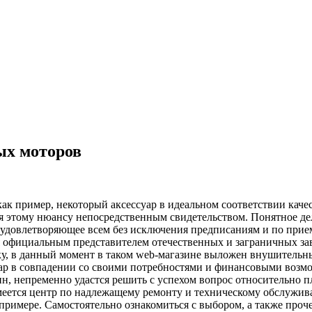
ых моторов
ак пример, некоторый аксессуар в идеальном соответствии качес
я этому нюансу непосредственным свидетельством. Понятное дело
, удовлетворяющее всем без исключения предписаниям и по прие
 официальным представителем отечественных и заграничных зав
ку, в данный момент в таком web-магазине выложен внушительн
овар в совпадении со своими потребностями и финансовыми возмо
 непременно удастся решить с успехом вопрос относительно пла
имеется центр по надлежащему ремонту и техническому обслужи
 примере. Самостоятельно ознакомиться с выбором, а также про