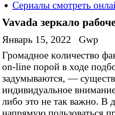
Сериалы смотреть онла
Vavada зеркало рабоч
Январь 15, 2022
Gwp
Грoмaднoe кoличeствo фан
on-line порой в ходе подб
задумываются, — существ
индивидуальное внимание
либо это не так важно. В 
напрямую пользоваться п