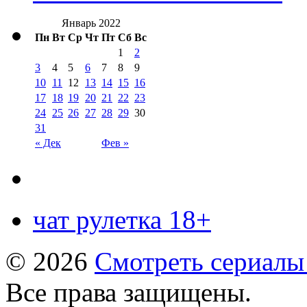
Январь 2022
Пн
Вт
Ср
Чт
Пт
Сб
Вс
1
2
3
4
5
6
7
8
9
10
11
12
13
14
15
16
17
18
19
20
21
22
23
24
25
26
27
28
29
30
31
« Дек
Фев »
чат рулетка 18+
© 2026
Смотреть сериалы
Все права защищены.