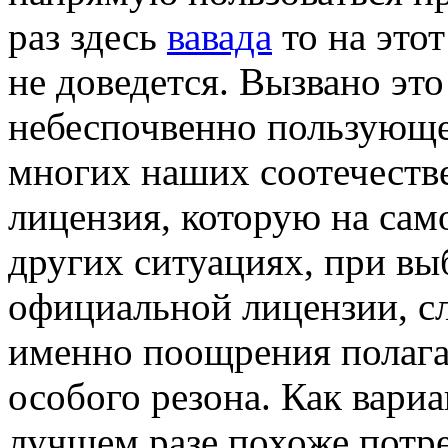
раз здесь
вавада
то на этот
не доведется. Вызвано это
небеспочвенно пользующе
многих наших соотечеств
лицензия, которую на сам
других ситуациях, при выб
официальной лицензии, сл
именно поощрения полага
особого резона. Как вариа
лучшем разе похоже потре