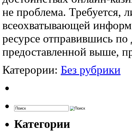
не проблема. Требуется, 
всеохватывающей информа
ресурсе отправившись по
предоставленной выше, п
Катерории:
Без рубрики
Категории