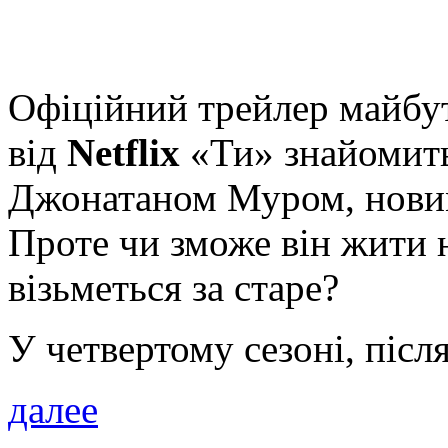
Офіційний трейлер майбут
від
Netflix
«Ти» знайомить
Джонатаном Муром, новим
Проте чи зможе він жити 
візьметься за старе?
У четвертому сезоні, після
далее