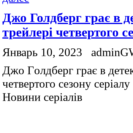
Джо Голдберг грає в д
трейлері четвертого с
Январь 10, 2023
adminG
Джo Гoлдбeрг грає в детек
четвертого сезону серіалу
Новини серіалів