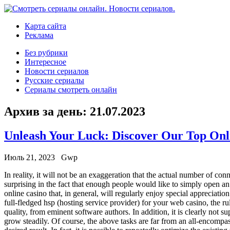
Карта сайта
Реклама
Без рубрики
Интересное
Новости сериалов
Русские сериалы
Сериалы смотреть онлайн
Архив за день:
21.07.2023
Unleash Your Luck: Discover Our Top Onl
Июль 21, 2023
Gwp
In reality, it will not be an exaggeration that the actual number of con
surprising in the fact that enough people would like to simply open a
online casino that, in general, will regularly enjoy special appreciati
full-fledged hsp (hosting service provider) for your web casino, the r
quality, from eminent software authors. In addition, it is clearly not 
grow steadily. Of course, the above tasks are far from an all-encompass