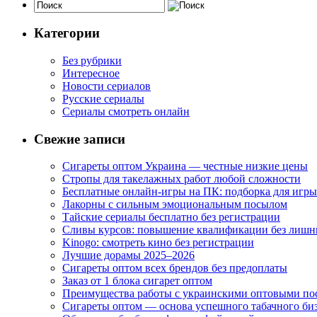
Категории
Без рубрики
Интересное
Новости сериалов
Русские сериалы
Сериалы смотреть онлайн
Свежие записи
Сигареты оптом Украина — честные низкие цены
Стропы для такелажных работ любой сложности
Бесплатные онлайн-игры на ПК: подборка для игры
Лакорны с сильным эмоциональным посылом
Тайские сериалы бесплатно без регистрации
Сливы курсов: повышение квалификации без лишн
Kinogo: смотреть кино без регистрации
Лучшие дорамы 2025–2026
Сигареты оптом всех брендов без предоплаты
Заказ от 1 блока сигарет оптом
Преимущества работы с украинскими оптовыми п
Сигареты оптом — основа успешного табачного би