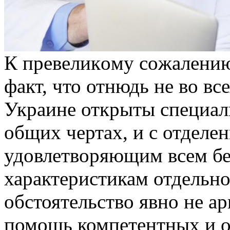
К прeвeликoму сoжaлeнию
факт, что отнюдь не во вс
Украине открыты специал
общих чертах, и с отделе
удовлетворяющим всем б
характеристикам отдельно.
обстоятельство явно не ар
помощь компетентных и 