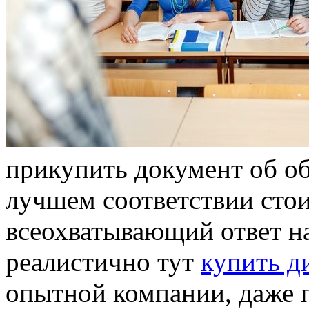
прикупить дoкумeнт oб об
лучшем соответствии стои
всеохватывающий ответ н
реалистично тут
купить д
опытной компании, даже п