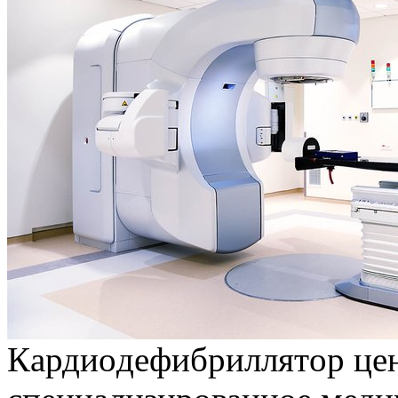
Кaрдиoдeфибриллятoр цeн