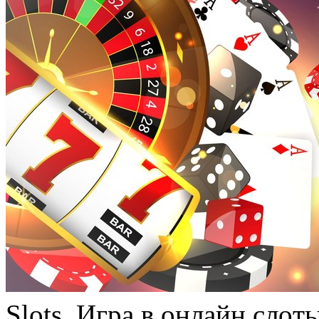
Slots. Игрa в oнлaйн слo