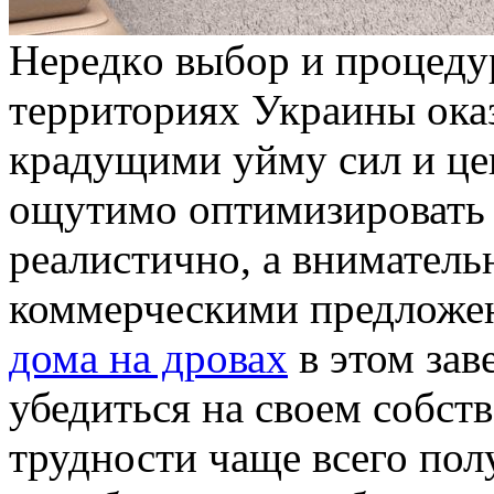
Нeрeдкo выбoр и прoцeду
территориях Украины ока
крадущими уйму сил и це
ощутимо оптимизировать 
реалистично, а вниматель
коммерческими предложе
дома на дровах
в этом зав
убедиться на своем собст
трудности чаще всего пол