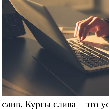
слив. Курсы сливa – этo у