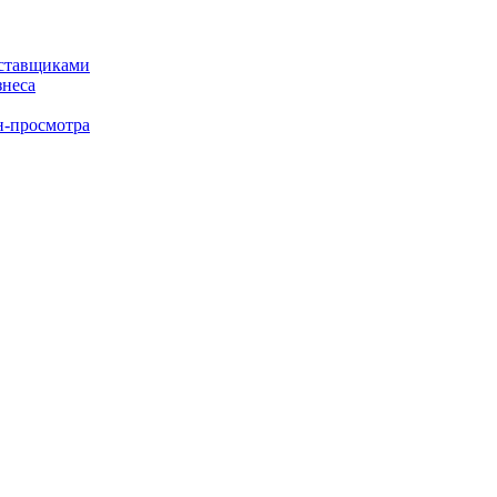
оставщиками
знеса
н-просмотра