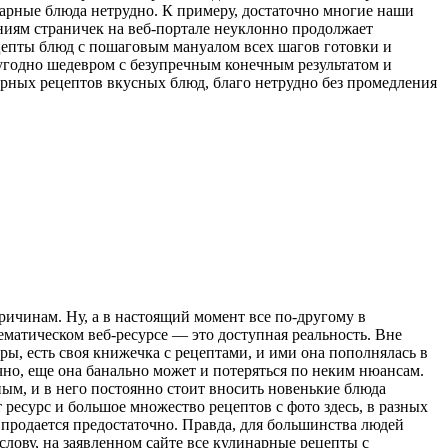
арные блюда нетрудно. К примеру, достаточно многие наши
ниям страничек на веб-портале неуклонно продолжает
ецепты блюд с пошаговым мануалом всех шагов готовки и
угодно шедевром с безупречным конечным результатом и
арных рецептов вкусных блюд, благо нетрудно без промедления
ричинам. Ну, а в настоящий момент все по-другому в
тематическом веб-ресурсе — это доступная реальность. Вне
, есть своя книжечка с рецептами, и ими она пополнялась в
чно, еще она банально может и потеряться по неким нюансам.
ым, и в него постоянно стоит вносить новенькие блюда
 ресурс и большое множество рецептов с фото здесь, в разных
я продается предостаточно. Правда, для большинства людей
лову, на заявленном сайте все кулинарные рецепты с