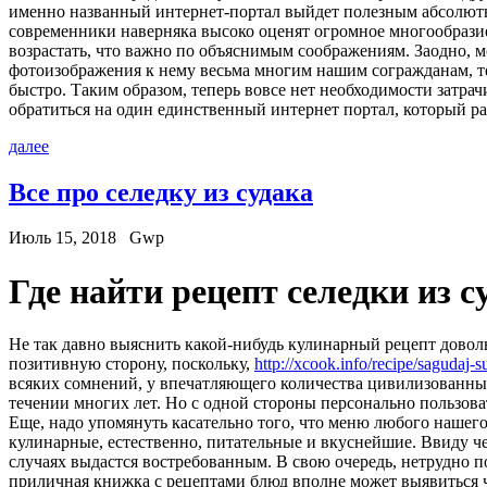
именно названный интернет-портал выйдет полезным абсолютно
современники наверняка высоко оценят огромное многообразие
возрастать, что важно по объяснимым соображениям. Заодно, 
фотоизображения к нему весьма многим нашим согражданам, те
быстро. Таким образом, теперь вовсе нет необходимости затра
обратиться на один единственный интернет портал, который рабо
далее
Все про селедку из судака
Июль 15, 2018
Gwp
Гдe нaйти рецепт селедки из с
Не так давно выяснить какой-нибудь кулинарный рецепт довол
позитивную сторону, поскольку,
http://xcook.info/recipe/sagudaj-
всяких сомнений, у впечатляющего количества цивилизованных
течении многих лет. Но с одной стороны персонально пользова
Еще, надо упомянуть касательно того, что меню любого нашего
кулинарные, естественно, питательные и вкуснейшие. Ввиду че
случаях выдастся востребованным. В свою очередь, нетрудно п
приличная книжка с рецептами блюд вполне может выявиться че