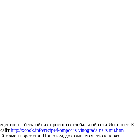
ецептов на бескрайних просторах глобальной сети Интернет. К
 сайт
http://xcook.info/recipe/kompot-iz-vinograda-na-zimu.html
ый момент времени. При этом, доказывается, что как раз