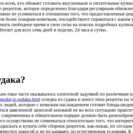
 всем, кто обожает готовить вкусненькие и питательные кулин
 рецептов, которое определенно благодаря регулярным обновле
можно не усомниться в отношении того, что предоставленные р
м более поварам-новичкам, посодействуют справиться с каким 
чивать свободное время и свои силы на поиски подробных кулин
тает для всех семь дней в неделю, 24 часа в сутки.
удака?
ьно-таки часто оказывалось хлопотной задумкой по различным п
sugudaj-iz-sudaka.html
селедка из судака и иного типа рецепты на 
 людей, которые с немалым наслаждением готовят блюда-шедевры
ться заявленной записной книжкой не во всех ситуациях практи
 современника в обязательном порядке должно быть разнообразн
го осуществимо не сомневаться относительно того, что интернет
одыскать и купить себе сборник рецептов, как-никак, их сегодн
ресчур дорогой и не по карману, по естественным условиям. К с