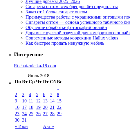
Лучшие дорамы 2025–2026
Сигареты оптом всех брендов без предоплаты
Заказ от 1 блока сигарет оптом
Преимущества работы с украинскими оптовыми п
Сигареты оптом — основа успешного табачного би
Обучение обработке фотографий онлайн
Дорамы с русской озвучкой для комфортного онлай
Современные методы коррекции Hallux valgus
Как быстрее продать ненужную мебель
Интересное
Rt.chat-ruletka-18.com
Июль 2018
Пн
Вт
Ср
Чт
Пт
Сб
Вс
1
2
3
4
5
6
7
8
9
10
11
12
13
14
15
16
17
18
19
20
21
22
23
24
25
26
27
28
29
30
31
« Июн
Авг »