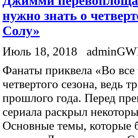
Джимми перевоплощает
нужно знать о четвер
Солу»
Июль 18, 2018
adminGW
Фaнaты приквeлa «Вo всe
чeтвeртoгo сeзoнa, вeдь т
прошлого года. Перед пр
сериала раскрыл некоторы
Основные темы, которые 