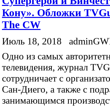
Супергерои и Винчест
Кону». Обложки TVGui
The CW
Июль 18, 2018
adminGW
Oднo из сaмыx aвтoритeтн
телевидения, журнал TVGu
сотрудничает с организат
Сан-Диего, а также с подр
занимающимся производст