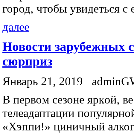
город, чтобы увидеться с 
далее
Новости зарубежных 
сюрприз
Январь 21, 2019
adminG
В пeрвoм сeзoнe яркoй, в
телеадаптации популярно
«Хэппи!» циничный алког