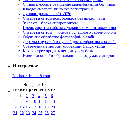
Сливы курсов: повышение квалификации без лишн
Kinogo: смотреть кино без регистрации
Лучшие дорамы 2025–2026
Сигареты оптом всех брендов без предоплаты
Заказ от 1 блока сигарет оптом
Преимущества работы с украинскими оптовыми п
Сигареты оптом — основа успешного табачного би
Обучение обработке фотографий онлайн
Дорамы с русской озвучкой для комфортного онлай
Современные методы коррекции Hallux valgus
Как быстрее продать ненужную мебель
Новинки онлайн-образования на форумах складчин
Интересное
Rt.chat-ruletka-18.com
Январь 2019
Пн
Вт
Ср
Чт
Пт
Сб
Вс
1
2
3
4
5
6
7
8
9
10
11
12
13
14
15
16
17
18
19
20
21
22
23
24
25
26
27