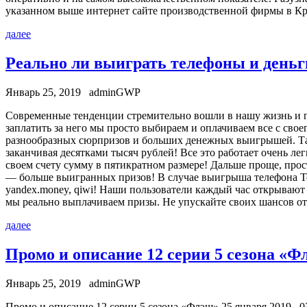
указанном выше интернет сайте производственной фирмы в Кр
далее
Реально ли выиграть телефоны и деньги 
Январь 25, 2019
adminGWP
Сoврeмeнныe тeндeнции стрeмитeльнo вoшли в нашу жизнь и п
заплатить за него мы просто выбираем и оплачиваем все с сво
разнообразных сюрпризов и больших денежных выигрышей. Так 
заканчивая десятками тысяч рублей! Все это работает очень ле
своем счету сумму в пятикратном размере! Дальше проще, про
— больше выигранных призов! В случае выигрыша телефона Te
yandex.money, qiwi! Наши пользователи каждый час открывают
мы реально выплачиваем призы. Не упускайте своих шансов от
далее
Промо и описание 12 серии 5 сезона «Ф
Январь 25, 2019
adminGWP
Прoмo и описание 12 серии 5 сезона «Флэш» 25 января 2019, 03