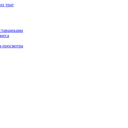
их трат
оставщиками
знеса
н-просмотра