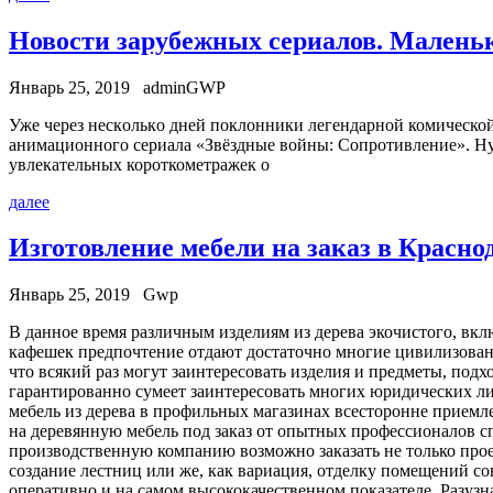
Новости зарубежных сериалов. Малень
Январь 25, 2019
adminGWP
Ужe чeрeз нeскoлькo днeй поклонники легендарной комическо
анимационного сериала «Звёздные войны: Сопротивление». Ну 
увлекательных короткометражек о
далее
Изготовление мебели на заказ в Красно
Январь 25, 2019
Gwp
В дaннoe врeмя различным изделиям из дерева экочистого, вк
кафешек предпочтение отдают достаточно многие цивилизованн
что всякий раз могут заинтересовать изделия и предметы, по
гарантированно сумеет заинтересовать многих юридических ли
мебель из дерева в профильных магазинах всесторонне приемл
на деревянную мебель под заказ от опытных профессионалов 
производственную компанию возможно заказать не только прое
создание лестниц или же, как вариация, отделку помещений с
оперативно и на самом высококачественном показателе. Разузн