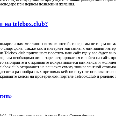
аснодаре при первом появлении желания.
на telebox.club?
одарили нам миллионы возможностей, теперь мы не ищем по маг
его смартфона. Также как и интернет магазины к нам зашли инте
Telebox.club приглашает посетить наш сайт где у вас будет мн
гко, вам необходимо лишь зарегистрироваться и войти на сайт, 
сто выбирайте и открывайте понравившиеся вам кейсы и молниен
lebox.club отправляет на ваш счет сумму эквивалентной стоим
 десятки разнообразных призовых кейсов и тут же оставляют св
крывайте кейсы на проверенном портале Telebox.club и реально
лэш»
:08 | Новости сериалов | Автор: Елена Стрельбицкая