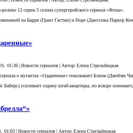
ролике 12 серии 5 сезона супергеройского сериала «Флэш».
оминаний на Барри (Грант Гастин) и Норе (Джессика Паркер Ке
Одаренные»
9, 01:36 | Новости сериалов | Автор: Елена Стрельбицкая
сериала о мутантах «Одаренные» показывает Блинк (Джейми Чан
йс Байерс) усиливает охрану штаб-квартиры, но вскоре понимает,
мбрелла“»
 01:03 | Новости сериалов | Автор: Елена Стрельбицкая