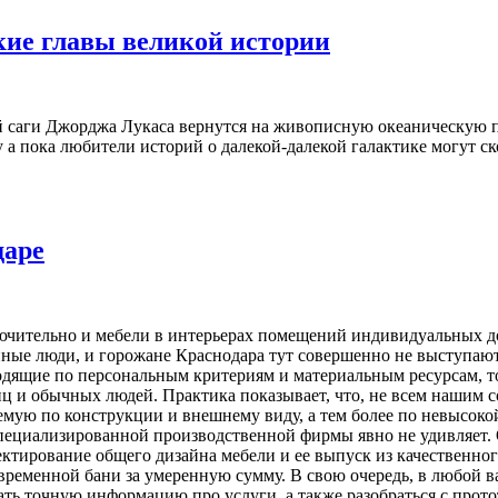
кие главы великой истории
й саги Джорджа Лукаса вернутся на живописную океаническую п
а пока любители историй о далекой-далекой галактике могут с
даре
лючительно и мебели в интерьерах помещений индивидуальных до
ые люди, и горожане Краснодара тут совершенно не выступают и
дходящие по персональным критериям и материальным ресурсам, 
ц и обычных людей. Практика показывает, что, не всем нашим с
емую по конструкции и внешнему виду, а тем более по невысок
специализированной производственной фирмы явно не удивляет.
ктирование общего дизайна мебели и ее выпуск из качественно
овременной бани за умеренную сумму. В свою очередь, в любой 
ать точную информацию про услуги, а также разобраться с прот