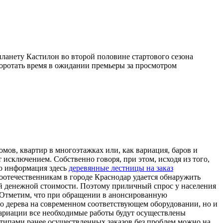
ланету Кастилон во второй половине стартового сезона
коротать время в ожидании премьеры за просмотром
мов, квартир в многоэтажках или, как вариация, баров и
сключением. Собственно говоря, при этом, исходя из того,
то информация здесь
деревянные лестницы на заказ
оотечественникам в городе Краснодар удается обнаружить
ой денежной стоимости. Поэтому приличный спрос у населения
 Отметим, что при обращении в анонсированную
го дерева на современном соответствующем оборудовании, но и
вариации все необходимые работы будут осуществлены
отипами ранее осуществленных заказов без проблем можно на