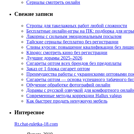
Сериалы смотреть онлайн
Свежие записи
Стропы для такелажных работ любой сложности
Бесплатные онлайн-игры на ПК: подборка для игры
Лакорны с сильным эмоциональным посылом
Тайские сериалы бесплатно без регистрации
Сливы курсов: повышение квалификации без лишн
Kinogo: смотреть кино без регистрации
Лучшие дорамы 2025–2026
Сигареты оптом всех брендов без предоплаты
Заказ от 1 блока сигарет оптом
Преимущества работы с украинскими оптовыми п
Сигареты оптом — основа успешного табачного би
Обучение обработке фотографий онлайн
Дорамы с русской озвучкой для комфортного онлай
Современные методы коррекции Hallux valgus
Как быстрее продать ненужную мебель
Интересное
Rt.chat-ruletka-18.com