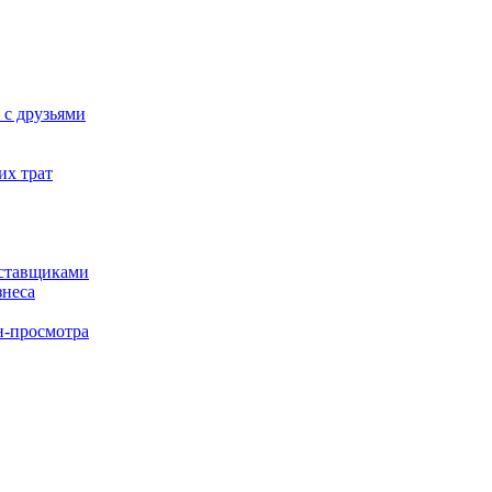
 с друзьями
их трат
оставщиками
знеса
н-просмотра