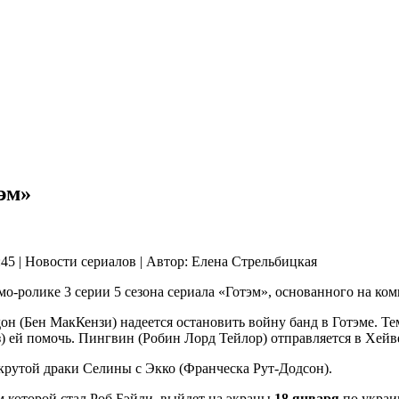
тэм»
:45 | Новости сериалов | Автор: Елена Стрельбицкая
о-ролике 3 серии 5 сезона сериала «Готэм», основанного на ко
дон (Бен МакКензи) надеется остановить войну банд в Готэме. 
 ей помочь. Пингвин (Робин Лорд Тейлор) отправляется в Хейв
крутой драки Селины с Экко (Франческа Рут-Додсон).
м которой стал Роб Бэйли, выйдет на экраны
18 января
по украи