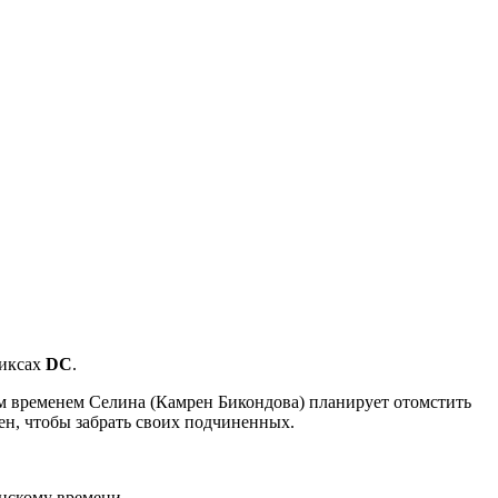
миксах
DC
.
Тем временем Селина (Камрен
Бикондова) планирует отомстить
ен, чтобы забрать своих подчиненных.
нскому времени.