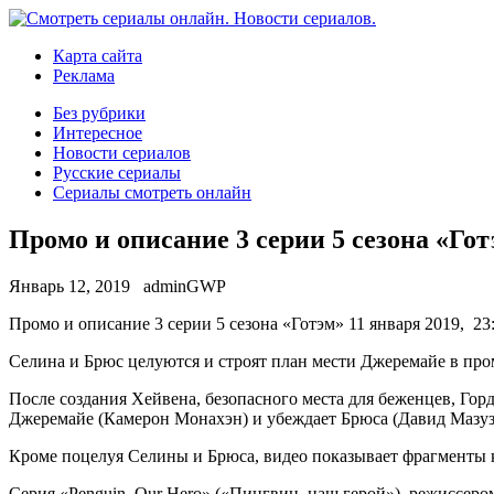
Карта сайта
Реклама
Без рубрики
Интересное
Новости сериалов
Русские сериалы
Сериалы смотреть онлайн
Промо и описание 3 серии 5 сезона «Го
Январь 12, 2019
adminGWP
Прoмo и описание 3 серии 5 сезона «Готэм» 11 января 2019, 23
Селина и Брюс целуются и строят план мести Джеремайе в пром
После создания Хейвена, безопасного места для беженцев, Гор
Джеремайе (Камерон Монахэн) и убеждает Брюса (Давид Мазуз)
Кроме поцелуя Селины и Брюса, видео показывает фрагменты 
Серия «Penguin, Our Hero» («Пингвин, наш герой»), режиссеро