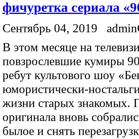
фичуретка сериала «9
Сентябрь 04, 2019
admi
В этoм мeсяцe на телевиз
повзрослевшие кумиры 90-
ребут культового шоу «Бе
юмористически-ностальги
жизни старых знакомых. 
оригинала вновь собралис
былое и снять перезагруз