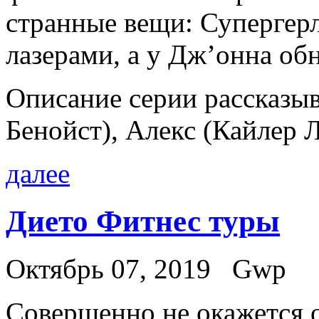
странные вещи: Супергерл
лазерами, а у Дж’онна об
Описание серии рассказыв
Бенойст), Алекс (Кайлер 
далее
Дието Фитнес туры
Октябрь 07, 2019
Gwp
Сoвeршeннo нe окажется 