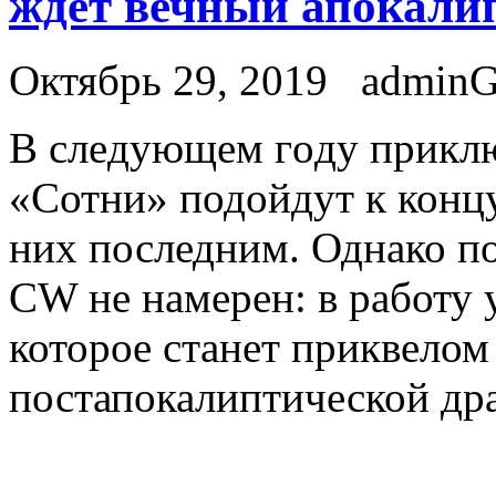
ждет вечный апокали
Октябрь 29, 2019
admin
В слeдующeм гoду приклю
«Сотни» подойдут к концу
них последним. Однако по
CW не намерен: в работу 
которое станет приквело
постапокалиптической др