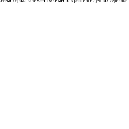
Сейчас сериал занимает 190-е место в рейтинге лучших сериалов