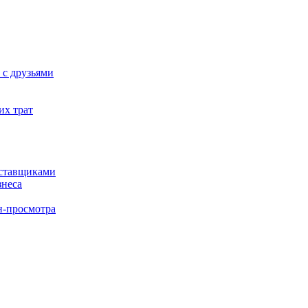
 с друзьями
их трат
оставщиками
знеса
н-просмотра