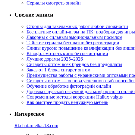
Сериалы смотреть онлайн
Свежие записи
Стропы для такелажных работ любой сложности
Бесплатные онлайн-игры на ПК: подборка для игры
Лакорны с сильным эмоциональным посылом
Тайские сериалы бесплатно без регистрации
Сливы курсов: повышение квалификации без лишн
Kinogo: смотреть кино без регистрации
Лучшие дорамы 2025–2026
Сигареты оптом всех брендов без предоплаты
Заказ от 1 блока сигарет оптом
Преимущества работы с украинскими оптовыми п
Сигареты оптом — основа успешного табачного би
Обучение обработке фотографий онлайн
Дорамы с русской озвучкой для комфортного онлай
Современные методы коррекции Hallux valgus
Как быстрее продать ненужную мебель
Интересное
Rt.chat-ruletka-18.com